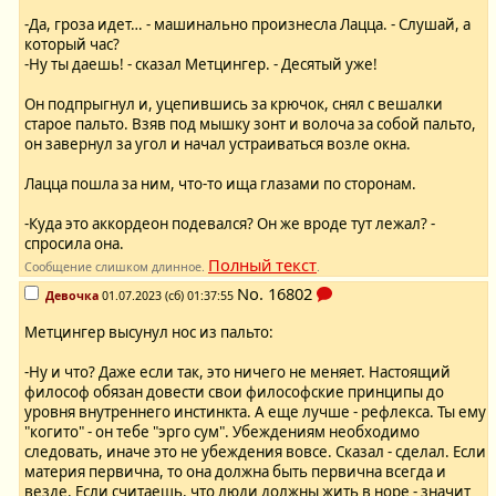
-Да, гроза идет… - машинально произнесла Лацца. - Слушай, а
который час?
-Ну ты даешь! - сказал Метцингер. - Десятый уже!
Он подпрыгнул и, уцепившись за крючок, снял с вешалки
старое пальто. Взяв под мышку зонт и волоча за собой пальто,
он завернул за угол и начал устраиваться возле окна.
Лацца пошла за ним, что-то ища глазами по сторонам.
-Куда это аккордеон подевался? Он же вроде тут лежал? -
спросила она.
Полный текст
Сообщение слишком длинное.
.
No.
16802
Девочка
01.07.2023 (сб) 01:37:55
Метцингер высунул нос из пальто:
-Ну и что? Даже если так, это ничего не меняет. Настоящий
философ обязан довести свои философские принципы до
уровня внутреннего инстинкта. А еще лучше - рефлекса. Ты ему
"когито" - он тебе "эрго сум". Убеждениям необходимо
следовать, иначе это не убеждения вовсе. Сказал - сделал. Если
материя первична, то она должна быть первична всегда и
везде. Если считаешь, что люди должны жить в норе - значит