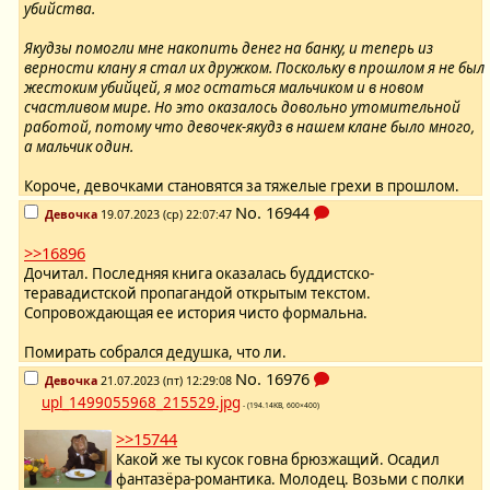
убийства.
Якудзы помогли мне накопить денег на банку, и теперь из
верности клану я стал их дружком. Поскольку в прошлом я не был
жестоким убийцей, я мог остаться мальчиком и в новом
счастливом мире. Но это оказалось довольно утомительной
работой, потому что девочек-якудз в нашем клане было много,
а мальчик один.
Короче, девочками становятся за тяжелые грехи в прошлом.
No.
16944
Девочка
19.07.2023 (ср) 22:07:47
>>16896
Дочитал. Последняя книга оказалась буддистско-
теравадистской пропагандой открытым текстом.
Сопровождающая ее история чисто формальна.
Помирать собрался дедушка, что ли.
No.
16976
Девочка
21.07.2023 (пт) 12:29:08
upl_1499055968_215529.jpg
- (194.14KB, 600×400)
>>15744
Какой же ты кусок говна брюзжащий. Осадил
фантазёра-романтика. Молодец. Возьми с полки