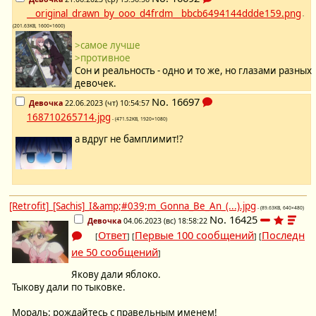
__original_drawn_by_ooo_d4frdm__bbcb6494144ddde159.png
-
(201.63KB, 1600×1600)
>самое лучше
>противное
Сон и реальность - одно и то же, но глазами разных
девочек.
No.
16697
Девочка
22.06.2023 (чт) 10:54:57
168710265714.jpg
- (471.52KB, 1920×1080)
а вдруг не бамплимит!?
[Retrofit]_[Sachis]_I&amp;#039;m_Gonna_Be_An_(...).jpg
- (89.63KB, 640×480)
No.
16425
Девочка
04.06.2023 (вс) 18:58:22
Ответ
Первые 100 сообщений
Последн
[
] [
] [
ие 50 сообщений
]
Якову дали яблоко.
Тыкову дали по тыковке.
Мораль: рождайтесь с правельным именем!