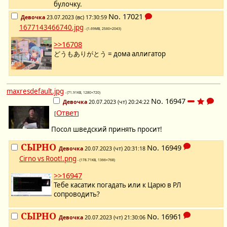
булочку.
No.
17021
Девочка
23.07.2023 (вс) 17:30:59
1677143466740.jpg
- (1.69MB, 2560×2043)
>>16708
どうもありがとう = дома аллигатор
maxresdefault.jpg
- (71.91KB, 1280×720)
No.
16947
Девочка
20.07.2023 (чт) 20:24:22
Ответ
[
]
Посол шведский принять просит!
СЫРНО
No.
16949
Девочка
20.07.2023 (чт) 20:31:18
Cirno vs Root!.png
- (178.71KB, 1366×768)
>>16947
Тебе касатик погадать или к Царю в РЛ
сопроводить?
СЫРНО
No.
16961
Девочка
20.07.2023 (чт) 21:30:06