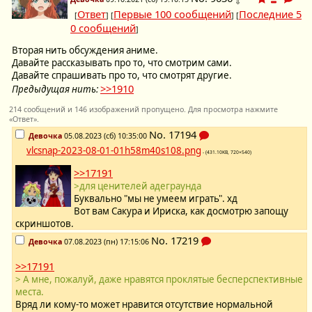
⇩
Ответ
Первые 100 сообщений
Последние 5
[
] [
] [
0 сообщений
]
Вторая нить обсуждения аниме.
Давайте рассказывать про то, что смотрим сами.
Давайте спрашивать про то, что смотрят другие.
>>1910
Предыдущая нить:
214 сообщений и 146 изображений пропущено. Для просмотра нажмите
«Ответ».
No.
17194
Девочка
05.08.2023 (сб) 10:35:00
vlcsnap-2023-08-01-01h58m40s108.png
- (431.10KB, 720×540)
>>17191
>для ценителей адеграунда
Буквально "мы не умеем играть". хд
Вот вам Сакура и Ириска, как досмотрю запощу
скриншотов.
No.
17219
Девочка
07.08.2023 (пн) 17:15:06
>>17191
> А мне, пожалуй, даже нравятся проклятые бесперспективные
места.
Вряд ли кому-то может нравится отсутствие нормальной