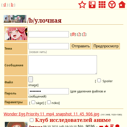
d
b
[
] [
]
/b/улочная
@
?
Т
[
] [
] [
]
Тема
(новая нить)
Сообщение
[
Spoiler
Файл
image
]
(для удаления файлов и
Пароль
сообщений)
Параметры
[
säge]
[
nöko]
Wonder Egg Priority 11_mp4_snapshot_11_45_906.jpg
- (161.34KB, 1920×1080)
Клуб исследователей аниме
No.
9036
Девочка
09.10.2021 (сб) 19:10:15