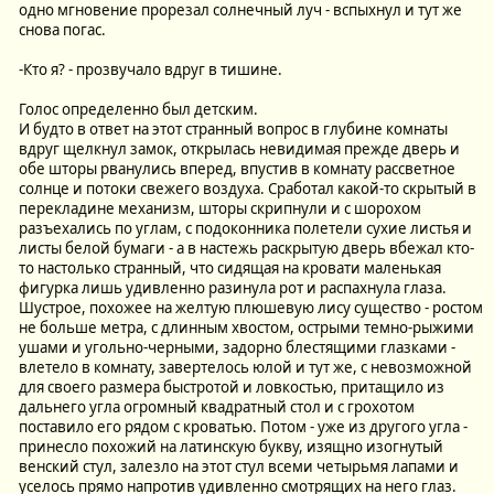
одно мгновение прорезал солнечный луч - вспыхнул и тут же
снова погас.
-Кто я? - прозвучало вдруг в тишине.
Голос определенно был детским.
И будто в ответ на этот странный вопрос в глубине комнаты
вдруг щелкнул замок, открылась невидимая прежде дверь и
обе шторы рванулись вперед, впустив в комнату рассветное
солнце и потоки свежего воздуха. Сработал какой-то скрытый в
перекладине механизм, шторы скрипнули и с шорохом
разъехались по углам, с подоконника полетели сухие листья и
листы белой бумаги - а в настежь раскрытую дверь вбежал кто-
то настолько странный, что сидящая на кровати маленькая
фигурка лишь удивленно разинула рот и распахнула глаза.
Шустрое, похожее на желтую плюшевую лису существо - ростом
не больше метра, с длинным хвостом, острыми темно-рыжими
ушами и угольно-черными, задорно блестящими глазками -
влетело в комнату, завертелось юлой и тут же, с невозможной
для своего размера быстротой и ловкостью, притащило из
дальнего угла огромный квадратный стол и с грохотом
поставило его рядом с кроватью. Потом - уже из другого угла -
принесло похожий на латинскую букву, изящно изогнутый
венский стул, залезло на этот стул всеми четырьмя лапами и
уселось прямо напротив удивленно смотрящих на него глаз.