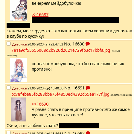
вечерняя мейдобулочка!
>>16687
ну вы меня конечно подловили! подловили,
подловили!
скажем, мое сердечко – это как тортик: всем хорошим девочкам
в клубе по кусочку!
No.
16690
Девочка
20.06.2023 (вт) 22:47:32
7e1a9df55556068d2b926d2621e729fb3c17bbfa.jpg
- (3.40MB,
2894×4093)
ночная томнобулочка, что бы спать было не так
противно!
No.
16691
Девочка
21.06.2023 (ср) 13:40:30
bc78f4be85fb288bbe75f4850ed4392d65ea177f.jpg
- (1.35MB, 1500×2300)
>>16690
А разве спать в принципе противно? Это же самое
лучшее, что есть на свете!
Ойчи, а ты любишь спать?
Или одной не мило?
No.
16692
Девочка
21.06.2023 (ср) 13:56:56