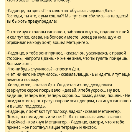
кто-то зовет. Она подняла голову.
-Ладонце, ты здесь?! - в салон автобуса заглядывал Дэн. -
Господи, ты что, с ума сошла?! Мы тут с ног сбились - а ты здесь!
Ты бы хоть предупредила!
Он откинул с головы капюшон, забрался внутрь, подошел к ней
и сел тут же, слева, на боковом месте. Вслед за ним, шумно
отряхивая на ходу зонт, вошел Метцингер.
-Ладонце, я тебе зонт принес, - сказал он, усаживаясь с правой
стороны, напротив Дэна. - Я же не знал, что ты гулять пойдешь.
Возьми зонт.
-Что-нибудь случилось? - спросил Дэн.
-Нет, ничего не случилось, - сказала Лацца. - Вы идите, я тут еще
немного посижу.
-Холодно же, - сказал Дэн. Он достал из-под дождевика
свернутое серое покрывало: - Давай, я тебя укрою… Ну вот,
видишь, теперь все, теперь хорошо… Томас, давай, пошли. - Не
ожидая ответа, он сразу направился к дверям, накинул капюшон
и вышел под дождь.
-Ладонце, я зонт вот тут положу, ладно? - сказал Метцингер.
-Томас, ты там идешь или нет?! - Дэн снова заглянул в салон.
-Я сейчас! - крикнул Метцингер. - Ладонце, смотри, что я тебе
принес, - он протянул Лацце тетрадный листок.