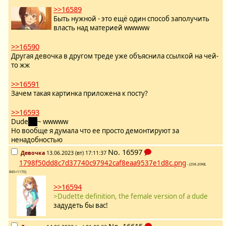
>>16589
Быть нужной - это ещё один способ заполучить
власть над материей wwwww
>>16590
Другая девочка в другом треде уже объяснила ссылкой на чей-
то жж
>>16591
Зачем такая картинка приложена к посту?
>>16593
Dude
tte
~ wwwww
Но вообще я думала что ее просто демонтируют за
ненадобностью
No.
16597
Девочка
13.06.2023 (вт) 17:11:37
1798f50dd8c7d37740c97942caf8eaa9537e1d8c.png
- (258.20KB,
845×1170)
>>16594
>Dudette definition, the female version of a dude
задудеть бы вас!