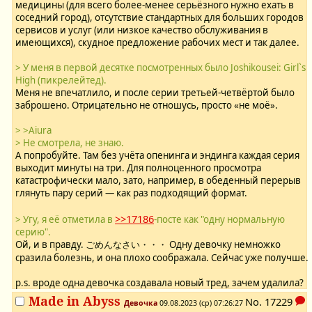
медицины (для всего более-менее серьёзного нужно ехать в
соседний город), отсутствие стандартных для больших городов
сервисов и услуг (или низкое качество обслуживания в
имеющихся), скудное предложение рабочих мест и так далее.
> У меня в первой десятке посмотренных было Joshikousei: Girl`s
High (пикрелейтед).
Меня не впечатлило, и после серии третьей-четвёртой было
заброшено. Отрицательно не отношусь, просто «не моё».
> >Aiura
> Не смотрела, не знаю.
А попробуйте. Там без учёта опенинга и эндинга каждая серия
выходит минуты на три. Для полноценного просмотра
катастрофически мало, зато, например, в обеденный перерыв
глянуть пару серий — как раз подходящий формат.
>>17186
> Угу, я её отметила в
-посте как "одну нормальную
серию".
Ой, и в правду. ごめんなさい・・・ Одну девочку немножко
сразила болезнь, и она плохо соображала. Сейчас уже получше.
p.s. вроде одна девочка создавала новый тред, зачем удалила?
Made in Abyss
No.
17229
Девочка
09.08.2023 (ср) 07:26:27