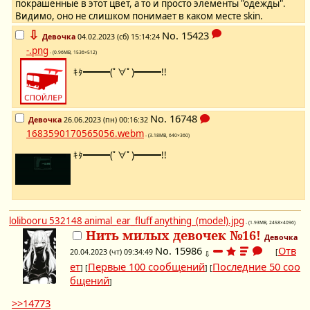
покрашенные в этот цвет, а то и просто элементы "одежды".
Видимо, оно не слишком понимает в каком месте skin.
⇩
No.
15423
Девочка
04.02.2023 (сб) 15:14:24
-.png
- (0.96MB, 1536×512)
ｷﾀ━━━(ﾟ∀ﾟ)━━━!!
No.
16748
Девочка
26.06.2023 (пн) 00:16:32
1683590170565056.webm
- (3.18MB, 640×360)
ｷﾀ━━━(ﾟ∀ﾟ)━━━!!
lolibooru 532148 animal_ear_fluff anything_(model).jpg
- (1.93MB, 2458×4096)
Нить милых девочек №16!
Девочка
No.
15986
Отв
20.04.2023 (чт) 09:34:49
[
⇩
ет
Первые 100 сообщений
Последние 50 соо
] [
] [
бщений
]
>>14773