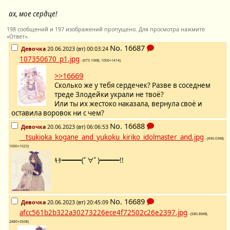
ах, мое сердце!
198 сообщений и 197 изображений пропущено. Для просмотра нажмите
«Ответ».
No.
16687
Девочка
20.06.2023 (вт) 00:03:24
107350670_p1.jpg
- (673.10KB, 1000×1414)
>>16669
Сколько же у тебя сердечек? Разве в соседнем
треде Злодейки украли не твоё?
Или ты их жестоко наказала, вернула своё и
оставила воровок ни с чем?
No.
16688
Девочка
20.06.2023 (вт) 06:06:53
__tsukioka_kogane_and_yukoku_kiriko_idolmaster_and.jpg
- (496.03KB,
1000×1023)
ｷﾀ━━━(ﾟ∀ﾟ)━━━!!
No.
16689
Девочка
20.06.2023 (вт) 20:45:09
afcc561b2b322a30273226ece4f72502c26e2397.jpg
- (580.86KB,
2480×3508)