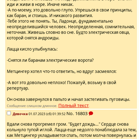
иди и живи в норе. Иначе никак.
-А по-моему, это довольно глупо. Упрешься в свои принципы,
как баран, и стоишь. И никакого развития.
-Тебе этого не понять. Ты, Ладонце, фундаментально
неопределившийся человек. Неопределенная, сомнительная,
неточная. Живешь словно во сне. Будто электрическая овца,
которой снятся андроиды.
Лацца кисло улыбнулась:
-Снятся ли баранам электрические ворота?
Метцингер хотел что-то ответить, но вдруг засмеялся:
-А вот это довольно неплохо! Пожалуй, возьму в свой
репертуар.
Он снова завернулся в пальто и начал застегивать пуговицы.
Полный текст
Сообщение слишком длинное.
.
No.
16803
Девочка
01.07.2023 (сб) 01:39:52
Вдали снова прогремел гром. "Будет дождь…" Сердце снова
кольнуло тупой иглой. Лацца еще недолго понаблюдала за тем,
как Метцингер укладывается спать, потом молча повернулась и