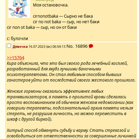
Моя остановочка.
cirnonotbaka — Сырно не бака
cir no not baka — сыр, но нет баки
cir non ot baka — сыр, но он от баки
с: булочли
No.
16896
Девочка
16.07.2023 (вс) 06:04:13
>>15764
Кира объяснила, что это был своего рода лечебный косплей,
разработанный для якудз лучшими баночными
психотерапевтами. Он стал любимым способом бывших
гангстеров уйти от последствий своего жестокого прошлого.
Женские гормоны оказались эффективнее любых
транквилизаторов, а память о пролитой крови сделалась
просто воспоминанием об обычном женском недомогании (как
говорили терапевты, подсознательный архив памяти нельзя
стереть, не разрушив личность, но можно переместить в
шкаф с другой биркой).
Хитрый способ обмануть судьбу и карму. Стать стрекозой и
освободиться от ответственности за совершенные личинкой