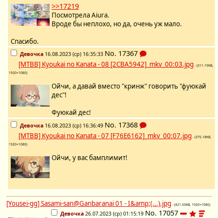
>>17219
Посмотрела Aiura.
Вроде бы неплохо, но да, очень уж мало.
Спасибо.
No.
17367
Девочка
16.08.2023 (ср) 16:35:33
[MTBB] Kyoukai no Kanata - 08 [2CBA5942]_mkv_00:03.jpg
- (311.19KB,
1920×1080)
Ойчи, а давай вместо "кринж" говорить "фуюкай
дес"!
Фуюкай дес!
No.
17368
Девочка
16.08.2023 (ср) 16:36:49
[MTBB] Kyoukai no Kanata - 07 [F76E6162]_mkv_00:07.jpg
- (375.18KB,
1920×1080)
Ойчи, у вас бамплимит!
[Yousei-gg] Sasami-san@Ganbaranai 01 - I&amp;(...).jpg
- (421.50KB, 1920×1080)
No.
17057
Девочка
26.07.2023 (ср) 01:15:19