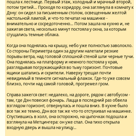
пошла к лестнице. Первый этаж, холодный и мрачный второй,
потом третий… Проходя по коридору, она заглянула в комнату к
Дэну: он сидел за письменным столом, освещенным желтой
настольной лампой, и что-то печатал на машинке -
внимательно и сосредоточенно… Потом зашла на кухню и, не
зажигая света, несколько минут постояла у окна, за которым
сгущались темные облака.
Когда она поднялась на крышу, небо уже полностью заволокло.
Со стороны Периметра один за другим налетали резкие
порывы ветра, над головой сплошной стеной шли черные тучи.
Она поднялась на платформу и немного постояла у края,
разглядывая погружающийся во тьму горизонт. Почтовые
ящики шатались и скрипели. Наверху трещал почти
невидимый в темноте сигнальный флажок. Где-то уже совсем
близко, почти над самой головой, прогремел гром.
Справа зажегся свет: недалеко, на дороге, рядом с автобусом -
там, где Дэн повесил фонарь. Лацца в последний раз обвела
взглядом горизонт, отвернулась и пошла вниз. В кухне было
все так же темно, Дэн все так же что-то отстукивал на машинке.
Спустившись в холл, она осторожно, на цыпочках подошла и
взглянула на Метцингера: он уже спал. Она тихо открыла
входную дверь и вышла на улицу…