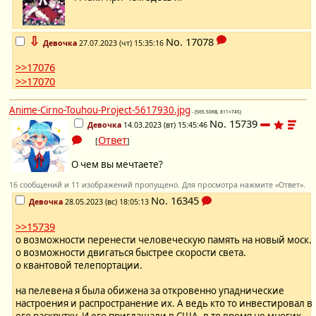
⇩
No.
17078
Девочка
27.07.2023 (чт) 15:35:16
>>17076
>>17070
Anime-Cirno-Touhou-Project-5617930.jpg
- (565.50KB, 811×745)
No.
15739
Девочка
14.03.2023 (вт) 15:45:46
Ответ
[
]
О чем вы мечтаете?
16 сообщений и 11 изображений пропущено. Для просмотра нажмите «Ответ».
No.
16345
Девочка
28.05.2023 (вс) 18:05:13
>>15739
о возможности перенести человеческую память на новый моск.
о возможности двигаться быстрее скорости света.
о квантовой телепортации.
на пелевена я была обижена за откровенно упаднические
настроения и распространение их. А ведь кто то инвестировал в
его раскрутку. И его приглашали в США, в то время не многих