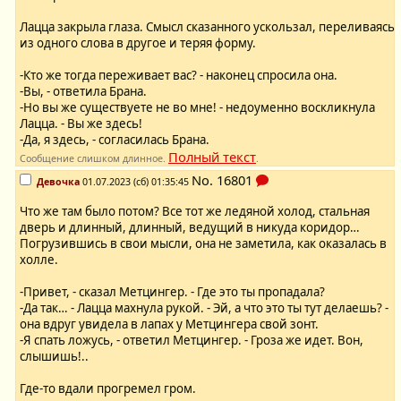
Лацца закрыла глаза. Смысл сказанного ускользал, переливаясь
из одного слова в другое и теряя форму.
-Кто же тогда переживает вас? - наконец спросила она.
-Вы, - ответила Брана.
-Но вы же существуете не во мне! - недоуменно воскликнула
Лацца. - Вы же здесь!
-Да, я здесь, - согласилась Брана.
Полный текст
Сообщение слишком длинное.
.
No.
16801
Девочка
01.07.2023 (сб) 01:35:45
Что же там было потом? Все тот же ледяной холод, стальная
дверь и длинный, длинный, ведущий в никуда коридор…
Погрузившись в свои мысли, она не заметила, как оказалась в
холле.
-Привет, - сказал Метцингер. - Где это ты пропадала?
-Да так… - Лацца махнула рукой. - Эй, а что это ты тут делаешь? -
она вдруг увидела в лапах у Метцингера свой зонт.
-Я спать ложусь, - ответил Метцингер. - Гроза же идет. Вон,
слышишь!..
Где-то вдали прогремел гром.