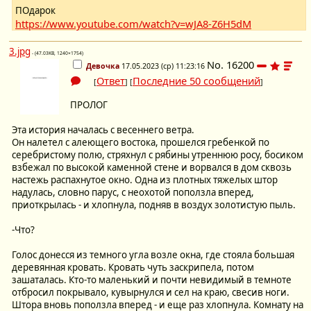
ПОдарок
https://www.youtube.com/watch?v=wJA8-Z6H5dM
3.jpg
- (47.03KB, 1240×1754)
No.
16200
Девочка
17.05.2023 (ср) 11:23:16
Ответ
Последние 50 сообщений
[
] [
]
ПРОЛОГ
Эта история началась с весеннего ветра.
Он налетел с алеющего востока, прошелся гребенкой по
серебристому полю, стряхнул с рябины утреннюю росу, босиком
взбежал по высокой каменной стене и ворвался в дом сквозь
настежь распахнутое окно. Одна из плотных тяжелых штор
надулась, словно парус, с неохотой поползла вперед,
приоткрылась - и хлопнула, подняв в воздух золотистую пыль.
-Что?
Голос донесся из темного угла возле окна, где стояла большая
деревянная кровать. Кровать чуть заскрипела, потом
зашаталась. Кто-то маленький и почти невидимый в темноте
отбросил покрывало, кувырнулся и сел на краю, свесив ноги.
Штора вновь поползла вперед - и еще раз хлопнула. Комнату на