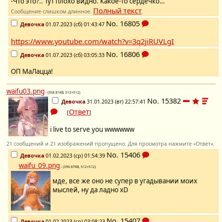
-Что это?.. Тут плохо видно. Какое-то сердечко…
Полный текст
Сообщение слишком длинное.
.
No.
16805
Девочка
01.07.2023 (сб) 01:43:47
https://www.youtube.com/watch?v=3q2jiRUVLgI
No.
16806
Девочка
01.07.2023 (сб) 03:05:33
ОП МаЛацца!
waifu03.png
- (358.81KB, 512×512)
No.
15382
Девочка
31.01.2023 (вт) 22:57:41
Ответ
[
]
i live to serve you wwwwww
21 сообщений и 21 изображений пропущено. Для просмотра нажмите «Ответ».
No.
15406
Девочка
01.02.2023 (ср) 01:54:39
waifu_09.png
- (396.87KB, 512×512)
мде, все же оно не супер в угадывании моих
мыслей, ну да ладно xD
No.
15407
Девочка
01.02.2023 (ср) 03:08:23