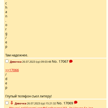
c
h
a
n
.
o
r
g
/
e
p
Там надежнее.
No.
17067
Девочка
26.07.2023 (ср) 09:03:48
>>17066
/
d
e
p
Глупый теляфон съел литеру!
⇩
No.
17069
Девочка
26.07.2023 (ср) 15:21:32