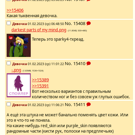
>>15406
Какая тыквенная девочка.
No.
15408
Девочка
01.02.2023 (ср) 06:48:50
darkest parts of my mind.png
- (11.85KB, 500×480)
Теперь это sparky4-тхреад.
No.
15410
Девочка
01.02.2023 (ср) 11:01:22
-.png
- (1.83MB, 1536×1024)
>>15389
>>15391
Вот несколько вариантов с правильным
количеством ног и без совсем уж глупых ошибок.
No.
15411
Девочка
01.02.2023 (ср) 11:06:21
А ещё эта штука не может банально поменять цвет кожи. Или
это я что-то не поняла.
На какие-нибудь red_skin или purple_skin появляются
рандомные части (кисти рук, полоски на предплечьях)