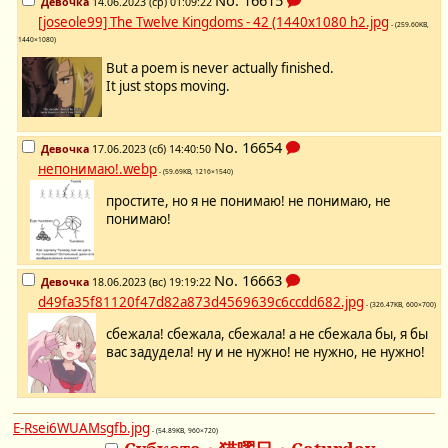
No.
16615
Девочка
14.06.2023 (ср) 01:09:22
[joseole99] The Twelve Kingdoms - 42 (1440x1080 h2.jpg
- (259.60KB,
1440×1080)
But a poem is never actually finished.
It just stops moving.
No.
16654
Девочка
17.06.2023 (сб) 14:40:50
непонимаю!.webp
- (59.69KB, 1216×1540)
простите, но я не понимаю! не понимаю, не
понимаю!
No.
16663
Девочка
18.06.2023 (вс) 19:19:22
d49fa35f81120f47d82a873d4569639c6ccdd682.jpg
- (326.47KB, 600×700)
сбежала! сбежала, сбежала! а не сбежала бы, я бы
вас задудела! ну и не нужно! не нужно, не нужно!
E-Rsei6WUAMsgfb.jpg
- (54.89KB, 960×720)