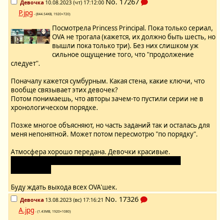
No.
17267
Девочка
10.08.2023 (чт) 17:12:00
P.jpg
- (844.54KB, 1920×720)
Посмотрела Princess Principal. Пока только сериал,
OVA не трогала (кажется, их должно быть шесть, но
вышли пока только три). Без них слишком уж
сильное ощущение того, что "продолжение
следует".
Поначалу кажется сумбурным. Какая стена, какие ключи, что
вообще связывает этих девочек?
Потом понимаешь, что авторы зачем-то пустили серии не в
хронологическом порядке.
Позже многое объясняют, но часть заданий так и осталась для
меня непонятной. Может потом пересмотрю "по порядку".
Атмосфера хорошо передана. Девочки красивые.
Тисэ такая миниатюрная! Хочется её на ручки взять и
заобнимать.
Буду ждать выхода всех OVA'шек.
No.
17326
Девочка
13.08.2023 (вс) 17:16:21
A.jpg
- (1.43MB, 1920×1080)