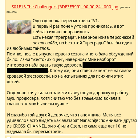
S01E13-The Challengers [6DE3F599] - 00:00:24 - 000.jpg
- (235.36KB,
1920×1080)
Одна девочка пересмотрела TV1.
В первый раз почему-то не прониклась, а вот
сейчас сильно понравилось.
Есть некая "преграда", наверное из-за персонажей
не то вайба
, но без этой "преграды" был бы один
из любимых тайтлов.
Помню, после выпуска первого сезона много бака-обсуждений
было. Из-за "жестоких сцен", наверное? Мне наоборот
интересно наблюдать такую дерзость
, будь то голые лоли или
некроз конечностей
. К тому же, они ставят акцент не на самой
кровавой жестокости, но на испытаниях для психики этих
детей.
Отдельно хочу сильно заметить звуковую дорожку и работу
муз. продюсера. Хотя считаю что без
завывного
вокала в
главных темах было бы лучше.
И спасибо той-другой девочке, что напомнила. Меня всё
удивляло часто видеть как аватарят Nanachi(вспомнилась другая
из CROSS†CHANNEL, хи-хи) или Ozen, но сама ещё лет 10 не
вздумала бы пересмотреть.