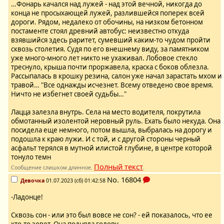
…Фонарь качался над лужей - над этой вечной, никогда до
конца не просыхающей лужей, разлившейся поперек всей
дороги. Рядом, недалеко от обочины, на низком бетонном
постаменте стоял древний автобус: неизвестно откуда
взявшийся здесь раритет, сумевший каким-то чудом пройти
сквозь столетия. Судя по его внешнему виду, за памятником
уже много-много лет никто не ухаживал. Лобовое стекло
треснуло, крыша почти проржавела, краска с боков облезла.
Рассыпалась в крошку резина, салон уже начал зарастать мхом и
травой… "Все однажды исчезнет. Всему отведено свое время.
Ничто не избегнет своей судьбы…"
Лацца залезла внутрь. Села на место водителя, покрутила
обмотанный изолентой неровный руль. Ехать было некуда. Она
посидела еще немного, потом вышла, выбралась на дорогу и
подошла к краю лужи. И с той, и с другой стороны черный
асфальт терялся в мутной илистой глубине, в центре которой
тонуло темн
Полный текст
Сообщение слишком длинное.
.
No.
16804
Девочка
01.07.2023 (сб) 01:42:58
-Ладонце!
Сквозь сон - или это был вовсе не сон? - ей показалось, что ее