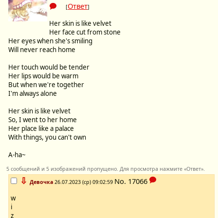
Ответ
[
]
Her skin is like velvet
Her face cut from stone
Her eyes when she's smiling
Will never reach home
Her touch would be tender
Her lips would be warm
But when we're together
I'm always alone
Her skin is like velvet
So, I went to her home
Her place like a palace
With things, you can't own
A-ha~
5 сообщений и 5 изображений пропущено. Для просмотра нажмите «Ответ».
⇩
No.
17066
Девочка
26.07.2023 (ср) 09:02:59
w
i
z