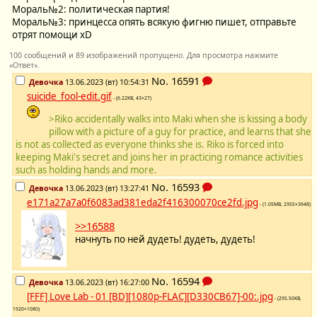
Мораль№2: политическая партия!
Мораль№3: принцесса опять всякую фигню пишет, отправьте
отрят помощи xD
100 сообщений и 89 изображений пропущено. Для просмотра нажмите
«Ответ».
No.
16591
Девочка
13.06.2023 (вт) 10:54:31
suicide_fool-edit.gif
- (6.22KB, 43×27)
>Riko accidentally walks into Maki when she is kissing a body
pillow with a picture of a guy for practice, and learns that she
is not as collected as everyone thinks she is. Riko is forced into
keeping Maki's secret and joins her in practicing romance activities
such as holding hands and more.
No.
16593
Девочка
13.06.2023 (вт) 13:27:41
e171a27a7a0f6083ad381eda2f416300070ce2fd.jpg
- (1.05MB, 2955×3648)
>>16588
начнуть по ней дудеть! дудеть, дудеть!
No.
16594
Девочка
13.06.2023 (вт) 16:27:00
[FFF] Love Lab - 01 [BD][1080p-FLAC][D330CB67]-00:.jpg
- (295.50KB,
1920×1080)