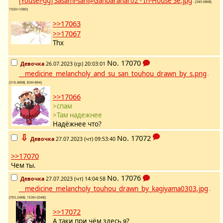
[Yousei-gg] Sasami-san@Ganbaranai 02 - In-House Se.jpg
- (349.68KB,
1920×1080)
>>17063
>>17067
Thx
No.
17070
Девочка
26.07.2023 (ср) 20:03:01
__medicine_melancholy_and_su_san_touhou_drawn_by_s.png
-
(316.48KB, 834×864)
>>17066
>спам
>Там надежнее
Надёжнее что?
⇩
No.
17072
Девочка
27.07.2023 (чт) 09:53:40
>>17070
Чем ты.
No.
17076
Девочка
27.07.2023 (чт) 14:04:58
__medicine_melancholy_touhou_drawn_by_kagiyama0303.jpg
-
(763.24KB, 1536×2048)
>>17072
А таки при чём здесь я?