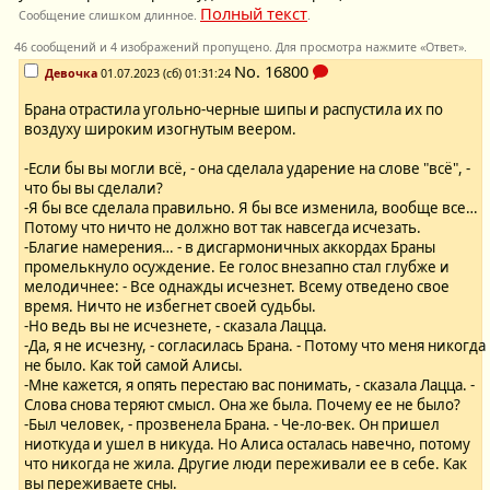
Полный текст
Сообщение слишком длинное.
.
46 сообщений и 4 изображений пропущено. Для просмотра нажмите «Ответ».
No.
16800
Девочка
01.07.2023 (сб) 01:31:24
Брана отрастила угольно-черные шипы и распустила их по
воздуху широким изогнутым веером.
-Если бы вы могли всё, - она сделала ударение на слове "всё", -
что бы вы сделали?
-Я бы все сделала правильно. Я бы все изменила, вообще все…
Потому что ничто не должно вот так навсегда исчезать.
-Благие намерения… - в дисгармоничных аккордах Браны
промелькнуло осуждение. Ее голос внезапно стал глубже и
мелодичнее: - Все однажды исчезнет. Всему отведено свое
время. Ничто не избегнет своей судьбы.
-Но ведь вы не исчезнете, - сказала Лацца.
-Да, я не исчезну, - согласилась Брана. - Потому что меня никогда
не было. Как той самой Алисы.
-Мне кажется, я опять перестаю вас понимать, - сказала Лацца. -
Слова снова теряют смысл. Она же была. Почему ее не было?
-Был человек, - прозвенела Брана. - Че-ло-век. Он пришел
ниоткуда и ушел в никуда. Но Алиса осталась навечно, потому
что никогда не жила. Другие люди переживали ее в себе. Как
вы переживаете сны.