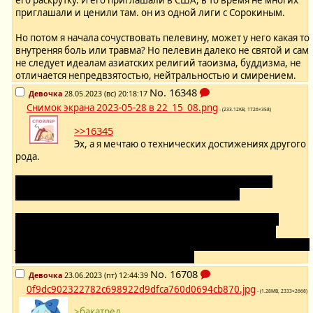
приглашали и ценили там. он из одной лиги с Сорокиным.
Но потом я начала сочуствовать пелевину, может у него какая то
внутреняя боль или травма? Но пелевин далеко не святой и сам
не следует идеалам азиатских религий таоизма, буддизма, не
отличается непредвзятостью, нейтральностью и смирением.
No.
16348
Девочка
28.05.2023 (вс) 20:18:17
Снимок экрана 2023-05-28 в 22_15_08.png
- (233.12KB, 1726×358)
>>16345
Эх, а я мечтаю о технических достижениях другого
рода.
А Пелевина всегда воспринимал как сатирика - того, кто
разрушает чужих идолов, а не предлагает своих.
6 Царь сказал: не думаешь ли ты, что Вил неживой бог? не
видишь ли, сколько он ест и пьет каждый день? 7 Даниил,
улыбнувшись, сказал: не обманывайся, царь; ибо он внутри глина,
а снаружи медь, и никогда ни ел, ни пил.
No.
16708
Девочка
23.06.2023 (пт) 12:44:39
0f9dc902322782c698922d9dfca760d0694cb870.jpg
- (1.28MB, 2333×2668)
>бакатред