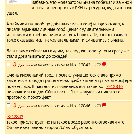
Забавно, что модераторы Ычана побежали за мной
и начали репортить в РКН на ресурсы, куда я от них
ушел.
А зайчики так вообще добавалялись в конфы, где я сидел, и
писали админам личные сообщения с удивительными
историями и требованиями меня забанить. Те, кто отказывал,
тоже оказывались "нежелательными" и сживались с Ычана.
Да и прямо сейчас мы видим, как подняв голову - они сразу же
стали докапываться до соседей.
⇩
No.
12842
Девочка
20.09.2022 (вт) 18:58:10
Очень кисленький тред. После случившегося стало прямо
заметно, что сюда пришли новоприбывшие и тут же атмосфера
>>12840
поменялась. В частности, появились вот такие вот
нехарактерные для Ойчи посты. Я не жалуюсь и никого не
прогоняю, просто факт.
⇩
No.
12846
Девочка
20.09.2022 (вт) 19:46:06
>>12842
Такое присутствует, но на такое вроде резонно отвечали что
Ойчан изначально второй /b/ автобуса, вот.