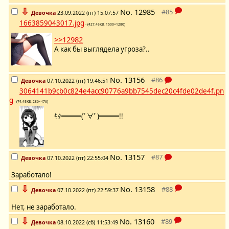
⇩
No.
12985
Девочка
23.09.2022 (пт) 15:07:57
1663859043017.jpg
- (427.45KB, 1600×1280)
>>12982
А как бы выглядела угроза?..
No.
13156
Девочка
07.10.2022 (пт) 19:46:51
3064141b9cb0c824e4acc90776a9bb7545dec20c4fde02de4f.pn
g
- (74.45KB, 286×476)
ｷﾀ━━━(ﾟ∀ﾟ)━━━!!
No.
13157
Девочка
07.10.2022 (пт) 22:55:04
Заработало!
⇩
No.
13158
Девочка
07.10.2022 (пт) 22:59:37
Нет, не заработало.
⇩
No.
13160
Девочка
08.10.2022 (сб) 11:53:49