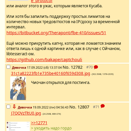
e_protocol
или аналог этого в ужас, которым является Кусаба.
Или хотя бы запилить поддержку простых лимитов на
количество новых тредов/постов на IP/доску за временной
интервал.
https://bitbucket.org/Therapont/fbe-410/issues/51
Ещё можно прикрутить капчу, которая не ломается знанием
ответа лишь к одной картинке или, как в случае с Ойчаном,
libtesseract-ом.
https://github.com/bakape/captchouli
No.
12782
Девочка
17.09.2022 (сб) 13:37:04
31c1a82223fb1e735be40160f659d308.jpg
- (302.35KB, 1378×2039)
Чиочан открылся для постинга.
⇩
No.
12807
Девочка
19.09.2022 (пн) 04:56:43
J7QQVzTltU0.jpg
- (24.25KB, 488×274)
>>12771
> уходить надо гордо