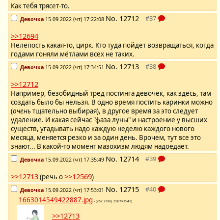
Как тебя трясет-то.
No.
12712
Девочка
15.09.2022 (чт) 17:22:08
>>12694
Нелепость какая-то, цирк. Кто туда пойдет возвращаться, когда
годами гоняли мётлами всех не таких.
No.
12713
Девочка
15.09.2022 (чт) 17:34:51
>>12712
Например, безобидный тред постинга девочек, как здесь, там
создать было бы нельзя. В одно время постить каринки можно
(
очень
тщательно выбирая), в другое время за это следует
удаление. И какая сейчас "фаза луны" и настроение у высших
существ, угадывать надо каждую неделю каждого нового
месяца, меняется резко и за один день. Врочем, тут все это
знают... В какой-то момент мазохизм людям надоедает.
No.
12714
Девочка
15.09.2022 (чт) 17:35:49
>>12713
>>12569
(речь о
)
No.
12715
Девочка
15.09.2022 (чт) 17:53:01
1663014549422887.jpg
- (267.21KB, 2507×3541)
>>12713