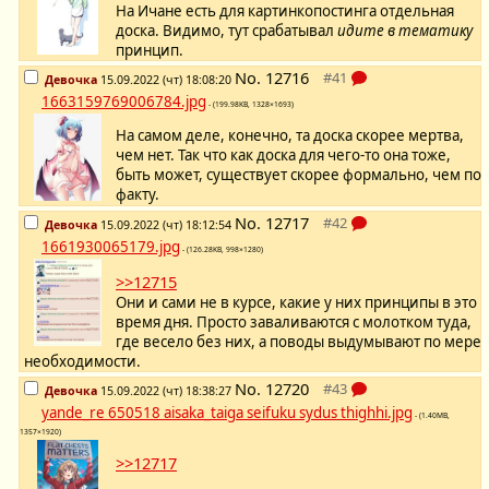
На Ичане есть для картинкопостинга отдельная
доска. Видимо, тут срабатывал
идите в тематику
принцип.
No.
12716
Девочка
15.09.2022 (чт) 18:08:20
1663159769006784.jpg
- (199.98KB, 1328×1693)
На самом деле, конечно, та доска скорее мертва,
чем нет. Так что как доска для чего-то она тоже,
быть может, существует скорее формально, чем по
факту.
No.
12717
Девочка
15.09.2022 (чт) 18:12:54
1661930065179.jpg
- (126.28KB, 998×1280)
>>12715
Они и сами не в курсе, какие у них принципы в это
время дня. Просто заваливаются с молотком туда,
где весело без них, а поводы выдумывают по мере
необходимости.
No.
12720
Девочка
15.09.2022 (чт) 18:38:27
yande_re 650518 aisaka_taiga seifuku sydus thighhi.jpg
- (1.40MB,
1357×1920)
>>12717