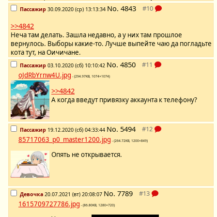
No.
4843
Пассажир
30.09.2020 (ср) 13:13:34
>>4842
Неча там делать. Зашла недавно, а у них там прошлое
вернулось. Выборы какие-то. Лучше выпейте чаю да погладьте
кота тут, на Оичичане.
No.
4850
Пассажир
03.10.2020 (сб) 10:10:42
oJdRbYrnw4U.jpg
- (294.97KB, 1074×1074)
>>4842
А когда введут привязку аккаунта к телефону?
No.
5494
Пассажир
19.12.2020 (сб) 04:33:44
85717063_p0_master1200.jpg
- (264.72KB, 1200×849)
Опять не открывается.
No.
7789
Девочка
20.07.2021 (вт) 20:08:07
1615709727786.jpg
- (86.80KB, 1280×720)