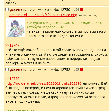
снесли.
No.
12750
Девочка
16.09.2022 (пт) 10:58:34
ed9b79c9d18996b0d2fcfd3b07b169ae.png
- (893.78KB, 1300×1350)
> аккуратно модерировался от приходивших с
Автобуса недовольных
Не видел в картинках со стёртыми постами этого.
Но я много чего не видел, конечно.
>>12747
Всё это ещё может быть попыткой свалить произошедшее на
ичан и его админку, да. А потом следить за созданным цирком,
набирая посты с нужным нарративом, в перерывах поедая
попкорн. А может и не быть.
No.
12752
Девочка
16.09.2022 (пт) 14:31:59
>>12750
http://nowere.net/b/res/203360.html#203396
, например. Вайп
был поздно вечером, и ночью хорошо так пришли как в тред
вайпера, так и создали еще свой на нулевой - но когда я
проснулся, их уже снесли, а тред вайпера-
шутника
оставался
висеть подчищеный.
> свалить на Ичан