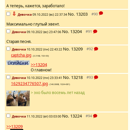
А теперь, кажется, заработало!
⇩
No.
13203
Девочка
09.10.2022 (вс) 22:37:34
Максимально глупый эвент.
No.
13204
Девочка
09.10.2022 (вс) 23:47:06
Старая песня.
No.
13209
Девочка
10.10.2022 (пн) 22:43:22
captcha.jpg
- (3.31KB, 150×30)
>>13204
О главном!
No.
13218
Девочка
10.10.2022 (пн) 23:33:41
1629234776507.jpg
- (146.06KB, 1024×681)
> эхо было восемь лет назад
No.
13224
Девочка
11.10.2022 (вт) 03:03:00
>>13209