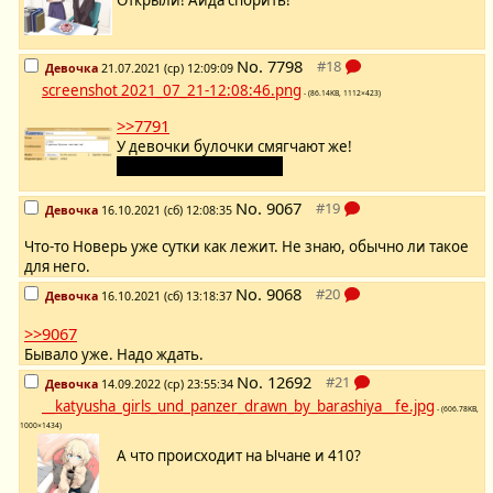
Открыли! Айда спорить!
No.
7798
Девочка
21.07.2021 (ср) 12:09:09
screenshot 2021_07_21-12:08:46.png
- (86.14KB, 1112×423)
>>7791
У девочки булочки смягчают же!
Каптча не даст соврать.
No.
9067
Девочка
16.10.2021 (сб) 12:08:35
Что-то Новерь уже сутки как лежит. Не знаю, обычно ли такое
для него.
No.
9068
Девочка
16.10.2021 (сб) 13:18:37
>>9067
Бывало уже. Надо ждать.
No.
12692
Девочка
14.09.2022 (ср) 23:55:34
__katyusha_girls_und_panzer_drawn_by_barashiya__fe.jpg
- (606.78KB,
1000×1434)
А что происходит на Ычане и 410?