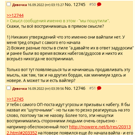
No.
12745
Девочка
16.09.2022 (пт) 03:15:27
>>12744
> Смысл сообщения именно в этом - "мы пошутили".
Скажи, ты всё воспринимаешь в прямом смысле?
1) Никаких утверждений что это именно они вайпали нет. У
меня тред открыт с самого его начала
2) Всякие разные посты в стиле "а давайте их в ответ задудосим"
и ранее были во время всяких набегов/дудосов и никто их
всерьёз никогда не воспринимал.
Только вот тут появляешься ты и начинаешь продавливать эту
мысль, как там, так и на других бордах, как минимум здесь и
новере. А может ты и есть вайпер?
No.
12746
Девочка
16.09.2022 (пт) 03:39:56
>>12745
У тебя с самого ОП-поста идут угрозы и призывы к набегу. Я бы
назвал их "шуточными" - но ты как-то резко реагируешь на это
слово, поэтому так не назову. Более того, эти нешутки
воспринимались сторонними людьми очень серьезно -
http://nowere.net/b/res/20313
например обеспокоенный пост
2.html#203352
на Новере появился еще
до
начала вайпа - и его