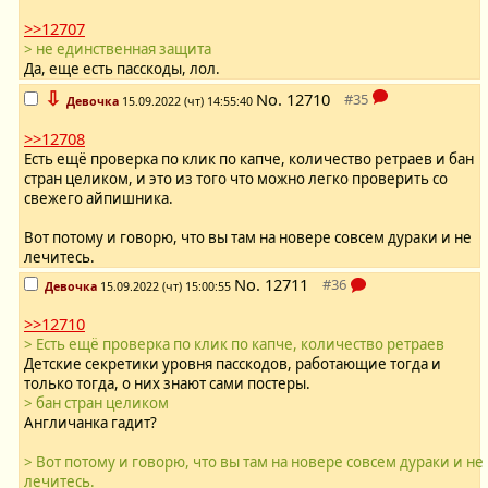
>>12707
> не единственная защита
Да, еще есть пасскоды, лол.
⇩
No.
12710
Девочка
15.09.2022 (чт) 14:55:40
>>12708
Есть ещё проверка по клик по капче, количество ретраев и бан
стран целиком, и это из того что можно легко проверить со
свежего айпишника.
Вот потому и говорю, что вы там на новере совсем дураки и не
лечитесь.
No.
12711
Девочка
15.09.2022 (чт) 15:00:55
>>12710
> Есть ещё проверка по клик по капче, количество ретраев
Детские секретики уровня пасскодов, работающие тогда и
только тогда, о них знают сами постеры.
> бан стран целиком
Англичанка гадит?
> Вот потому и говорю, что вы там на новере совсем дураки и не
лечитесь.