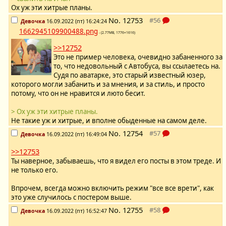
Ох уж эти хитрые планы.
No.
12753
Девочка
16.09.2022 (пт) 16:24:24
1662945109900488.png
- (2.77MB, 1776×1616)
>>12752
Это не пример человека, очевидно забаненного за
то, что недовольный с Автобуса, вы ссылаетесь на.
Судя по аватарке, это старый известный юзер,
которого могли забанить и за мнения, и за стиль, и просто
потому, что он не нравится и люто бесит.
> Ох уж эти хитрые планы.
Не такие уж и хитрые, и вполне обыденные на самом деле.
No.
12754
Девочка
16.09.2022 (пт) 16:49:04
>>12753
Ты наверное, забываешь, что я видел его посты в этом треде. И
не только его.
Впрочем, всегда можно включить режим "все все врети", как
это уже случилось с постером выше.
No.
12755
Девочка
16.09.2022 (пт) 16:52:47