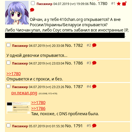
No.
1780
Пассажир
04.07.2019 (чт) 19:09:06
Ойчан, а у тебя 410chan.org открывается? А вне
России/Украины/Беларуси открывается?
Либо Чиочан упал, либо Соус опять забанил все иностранные IP,
либо же забанил конкретно меня, при том весьма капитально
.
No.
1782
Пассажир
04.07.2019 (чт) 20:33:08
У одной девочки открывается...
No.
1786
Пассажир
04.07.2019 (чт) 23:03:04
>>1780
Открывется и с прокси, и без.
No.
1787
Пассажир
04.07.2019 (чт) 23:23:26
он лежал.png
- (55.83KB, 972×478)
>>1780
>>1786
Там, похоже, с DNS проблема была.
No.
1791
Пассажир
05.07.2019 (пт) 01:55:30