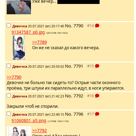
Уже вечер…
а Чио всё ещё лежит.
No.
7790
Девочка
20.07.2021 (вт) 20:17:40
91347587_p0.jpg
- (283.07KB, 900×1822)
>>7789
Он же не сказал до какого вечера.
No.
7791
Девочка
20.07.2021 (вт) 20:50:02
>>7790
Девочке не больно так сидеть-то? Острые части оконного
проёма, три штуки их параллельно идут, в ноги упираются.
No.
7792
Девочка
20.07.2021 (вт) 21:42:23
Закрыли чтоб не спорили.
No.
7796
Девочка
20.07.2021 (вт) 22:40:15
91060801_p5.png
- (1.67MB, 1500×1199)
>>7792