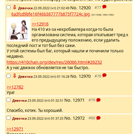
⇩
No.
12920
Девочка
22.09.2022 (чт) 21:02:49
6a3fcd9bfe16f46b387777b875f7724c.jpg
- (351.95KB, 1080×1080)
>>12916
На 410 из-за некробампера когда-то была
организована система, которая откатывает тред к
его предыдущему положению, если удалить
последний пост и тот был без сажи.
У этой системы был баг, который нашли и починили только
недавно.
https://410chan.org/dev/res/26066.html#26232
А у нас движок обновляется не так быстро.
⇩
No.
12970
Девочка
23.09.2022 (пт) 01:16:28
>>12782
Ура!
No.
12971
Девочка
23.09.2022 (пт) 01:32:51
Спасибо, котик. Ты хороший.
No.
12972
Девочка
23.09.2022 (пт) 01:37:25
>>12971