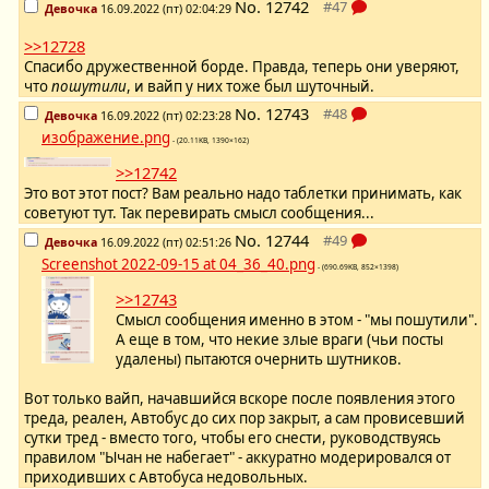
No.
12742
Девочка
16.09.2022 (пт) 02:04:29
>>12728
Спасибо дружественной борде. Правда, теперь они уверяют,
что
пошутили
, и вайп у них тоже был шуточный.
No.
12743
Девочка
16.09.2022 (пт) 02:23:28
изображение.png
- (20.11KB, 1390×162)
>>12742
Это вот этот пост? Вам реально надо таблетки принимать, как
советуют тут. Так перевирать смысл сообщения...
No.
12744
Девочка
16.09.2022 (пт) 02:51:26
Screenshot 2022-09-15 at 04_36_40.png
- (690.69KB, 852×1398)
>>12743
Смысл сообщения именно в этом - "мы пошутили".
А еще в том, что некие злые враги (чьи посты
удалены) пытаются очернить шутников.
Вот только вайп, начавшийся вскоре после появления этого
треда, реален, Автобус до сих пор закрыт, а сам провисевший
сутки тред - вместо того, чтобы его снести, руководствуясь
правилом "Ычан не набегает" - аккуратно модерировался от
приходивших с Автобуса недовольных.