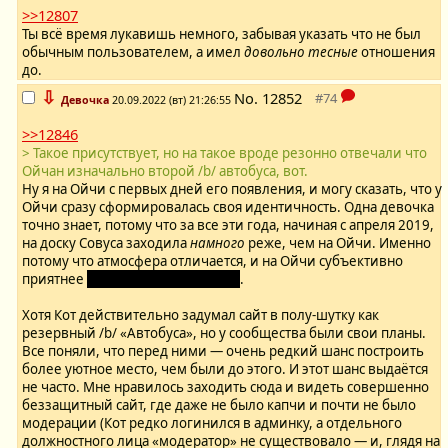
>>12807
Ты всё время лукавишь немного, забывая указать что не был
обычным пользователем, а имел
довольно тесные
отношения
до.
⇩
No.
12852
Девочка
20.09.2022 (вт) 21:26:55
>>12846
> Такое присутствует, но на такое вроде резонно отвечали что
Ойчан изначально второй /b/ автобуса, вот.
Ну я на Ойчи с первых дней его появления, и могу сказать, что у
Ойчи сразу сформировалась своя идентичность. Одна девочка
точно знает, потому что за все эти года, начиная с апреля 2019,
на доску Совуса заходила
намного
реже, чем на Ойчи. Именно
потому что атмосфера отличается, и на Ойчи субъективно
приятнее
было, по крайней мере
.
Хотя Кот действительно задумал сайт в полу-шутку как
резервный /b/ «Автобуса», но у сообщества были свои планы.
Все поняли, что перед ними — очень редкий шанс построить
более уютное место, чем были до этого. И этот шанс выдаётся
не часто. Мне нравилось заходить сюда и видеть совершенно
беззащитный сайт, где даже не было капчи и почти не было
модерации (Кот редко логинился в админку, а отдельного
должностного лица «модератор» не существовало — и, глядя на