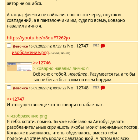
автор не ошибся.
А так да, феечки не вайпали, просто это череда шуток и
совпадений, а в панталончики им, судя по всему, коварно
навалил лично я.
https://youtu.be/n8quF7262jo
No.
12747
Девочка
16.09.2022 (пт) 07:27:12
изображение.png
- (14.90KB, 349×118)
>>12746
> коварно навалил лично я
Всё ясно с тобой,
невайпер
. Разумеется ты, а то бы
так не бегал бы с этим по всем бордам.
No.
12748
Девочка
16.09.2022 (пт) 09:07:22
>>12747
И это существо еще что-то говорит о таблетках.
> изображение.png
Я тебя, кстати, помню. Ты уже набегало на Автобус делать
разоблачительные скриншоты якобы "моих" анонимных постов.
Когда же выяснилось, что ты обделалось, вместо тебя
подскочил отвечать кролик с аватарочкой. А потом вас всех