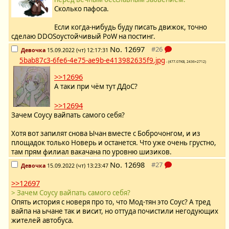
Сколько пафоса.
Если когда-нибудь буду писать движок, точно
сделаю DDOSоустойчивый PoW на постинг.
No.
12697
Девочка
15.09.2022 (чт) 12:17:31
5bab87c3-6fe6-4e75-ae9b-e413982635f9.jpg
- (477.07KB, 2436×2712)
>>12696
А таки при чём тут ДДоС?
>>12694
Зачем Соусу вайпать самого себя?
Хотя вот запилят снова Ычан вместе с Боброчонгом, и из
площадок только Новерь и останется. Что уже очень грустно,
там прям филиал вакачана по уровню шизиков.
No.
12698
Девочка
15.09.2022 (чт) 13:23:47
>>12697
> Зачем Соусу вайпать самого себя?
Опять история с новеря про то, что Мод-тян это Соус? А тред
вайпа на ычане так и висит, но оттуда почистили негодующих
жителей автобуса.