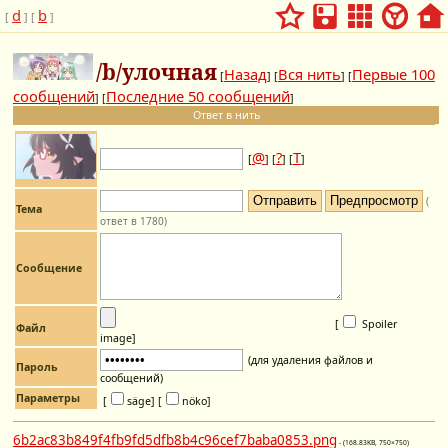
d
b
[
] [
]
/b/улочная
Назад
Вся нить
Первые 100
[
] [
] [
сообщений
Последние 50 сообщений
] [
]
Ответ в нить
@
?
Т
[
] [
] [
]
(
Тема
ответ в 1780)
Сообщение
[
Spoiler
Файл
image
]
(для удаления файлов и
Пароль
сообщений)
Параметры
[
säge]
[
nöko]
6b2ac83b849f4fb9fd5dfb8b4c96cef7baba0853.png
- (168.83KB, 750×750)