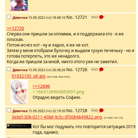
No.
12721
Девочка
15.09.2022 (чт) 18:48:10
>>12720
Сперва они пришли за оппаями, и я поддержала это - я же
плоская.
Потом исчез кот - ну и ладно, я же не кот.
Затем у меня отобрали булочку и выдали сухую печеньку - но я
готова потерпеть, это же ненадолго.
Когда же пришли за мной, никто этого уже не заметил.
No.
12726
Девочка
15.09.2022 (чт) 20:38:26
91032195_p0.jpg
- (699.31KB, 2894×4093)
>>12696
> 1663136904883697.png
Отрадно видеть Софию.
No.
12728
Девочка
15.09.2022 (чт) 22:19:20
3ebd130b-0211-40b6-9c5c-3f3084649822.png
- (27.49KB, 750×139)
Кот бы мог подумать что повторится ситуация 2019
года, однако.