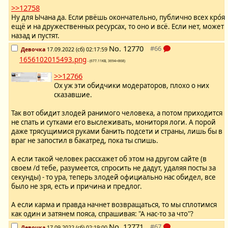
>>12758
Ну для Ычана да. Если рвёшь окончательно, публично всех кро́я
ещё и на дружественных ресурсах, то оно и всё. Если нет, может
назад и пустят.
No.
12770
Девочка
17.09.2022 (сб) 02:17:59
1656102015493.png
- (677.11KB, 3694×868)
>>12766
Ох уж эти обидчики модераторов, плохо о них
сказавшие.
Так вот обидит злодей ранимого человека, а потом приходится
не спать и сутками его выслеживать, мониторя логи. А порой
даже трясущимися руками банить подсети и страны, лишь бы в
враг не запостил в бакатред, пока ты спишь.
А если такой человек расскажет об этом на другом сайте (в
своем /d тебе, разумеется, спросить не дадут, удаляя посты за
секунды) - то ура, теперь злодей официально нас обидел, все
было не зря, есть и причина и предлог.
А если карма и правда начнет возвращаться, то мы сплотимся
как один и затянем пояса, спрашивая: "А нас-то за что"?
No.
12771
Девочка
17.09.2022 (сб) 02:19:00