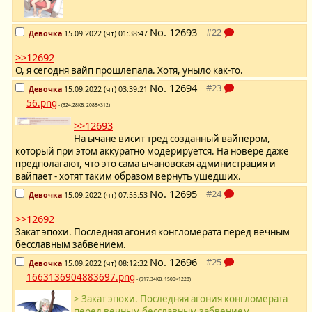
No.
12693
Девочка
15.09.2022 (чт) 01:38:47
>>12692
О, я сегодня вайп прошлепала. Хотя, уныло как-то.
No.
12694
Девочка
15.09.2022 (чт) 03:39:21
56.png
- (324.28KB, 2088×312)
>>12693
На ычане висит тред созданный вайпером,
который при этом аккуратно модерируется. На новере даже
предполагают, что это сама ычановская администрация и
вайпает - хотят таким образом вернуть ушедших.
No.
12695
Девочка
15.09.2022 (чт) 07:55:53
>>12692
Закат эпохи. Последняя агония конгломерата перед вечным
бесславным забвением.
No.
12696
Девочка
15.09.2022 (чт) 08:12:32
1663136904883697.png
- (917.34KB, 1500×1228)
> Закат эпохи. Последняя агония конгломерата
перед вечным бесславным забвением.