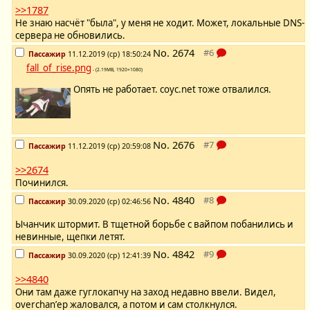
>>1787
Не знаю насчёт "была", у меня не ходит. Может, локальные DNS-
сервера не обновились.
No.
2674
Пассажир
11.12.2019 (ср) 18:50:24
fall_of_rise.png
- (2.19MB, 1920×1080)
Опять не работает. coyc.net тоже отвалился.
No.
2676
Пассажир
11.12.2019 (ср) 20:59:08
>>2674
Починился.
No.
4840
Пассажир
30.09.2020 (ср) 02:46:56
Ычанчик штормит. В тщетной борьбе с вайпом побанились и
невинные, щепки летят.
No.
4842
Пассажир
30.09.2020 (ср) 12:41:39
>>4840
Они там даже гуглокапчу на заход недавно ввели. Видел,
overchan’ер жаловался, а потом и сам столкнулся.