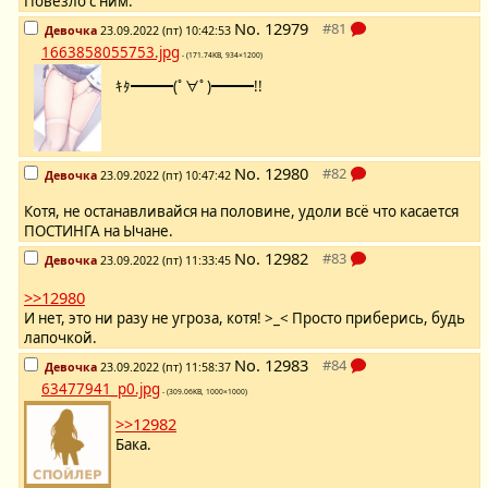
Повезло с ним.
No.
12979
Девочка
23.09.2022 (пт) 10:42:53
1663858055753.jpg
- (171.74KB, 934×1200)
ｷﾀ━━━(ﾟ∀ﾟ)━━━!!
No.
12980
Девочка
23.09.2022 (пт) 10:47:42
Котя, не останавливайся на половине, удоли всё что касается
ПОСТИНГА на Ычане.
No.
12982
Девочка
23.09.2022 (пт) 11:33:45
>>12980
И нет, это ни разу не угроза, котя! >_< Просто приберись, будь
лапочкой.
No.
12983
Девочка
23.09.2022 (пт) 11:58:37
63477941_p0.jpg
- (309.06KB, 1000×1000)
>>12982
Бака.