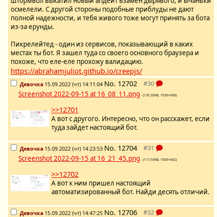
штормвол выкатил новый апдейт взамен дырявого, и ычаньки
осмелели. С другой стороны подобные приблуды не дают
полной надежности, и тебя живого тоже могут принять за бота
из-за ерунды.
Пикрелейтед - один из сервисов, показывающий в каких
местах ты бот. Я зашел туда со своего основного браузера и
похоже, что еле-еле прохожу валидацию.
https://abrahamjuliot.github.io/creepjs/
No.
12702
Девочка
15.09.2022 (чт) 14:11:04
Screenshot 2022-09-15 at 16_08_11.png
- (135.35KB, 1536×658)
>>12701
А вот с другого. Интересно, что он расскажет, если
туда зайдет настоящий бот.
No.
12704
Девочка
15.09.2022 (чт) 14:23:53
Screenshot 2022-09-15 at 16_21_45.png
- (117.93KB, 1506×642)
>>12702
А вот к ним пришел настоящий
автоматизированный бот. Найди десять отличий.
No.
12706
Девочка
15.09.2022 (чт) 14:47:25