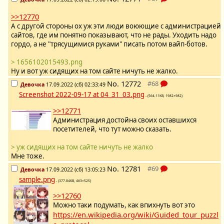
>>12770
А с другой стороны ох уж эти люди воюющие с администрацией
сайтов, где им понятно показывают, что не рады. Уходить надо
гордо, а не "трясущимися руками" писать потом вайп-ботов.
> 1656102015493.png
Ну и вот уж сидящих на том сайте ничуть не жалко.
No.
12772
Девочка
17.09.2022 (сб) 02:33:49
Screenshot 2022-09-17 at 04_31_03.png
- (564.11KB, 1982×982)
>>12771
Администрация достойна своих оставшихся
посетителей, что тут можно сказать.
> уж сидящих на том сайте ничуть не жалко
Мне тоже.
No.
12781
Девочка
17.09.2022 (сб) 13:05:23
sample.png
- (377.84KB, 463×525)
>>12760
Можно таки подумать, как впихнуть вот это
https://en.wikipedia.org/wiki/Guided_tour_puzzl