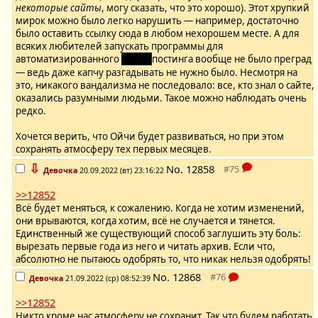
некоторые сайты
, могу сказать, что это хорошо). Этот хрупкий
мирок можно было легко нарушить — например, достаточно
было оставить ссылку сюда в любом нехорошем месте. А для
всяких любителей запускать программы для
автоматизированного
シット-
постинга вообще не было преград
— ведь даже капчу разгадывать не нужно было. Несмотря на
это, никакого вандализма не последовало: все, кто знал о сайте,
оказались разумными людьми. Такое можно наблюдать очень
редко.
Хочется верить, что Ойчи будет развиваться, но при этом
сохранять атмосферу тех первых месяцев.
⇩
No.
12858
Девочка
20.09.2022 (вт) 23:16:22
>>12852
Всё будет меняться, к сожалению. Когда не хотим изменений,
они врываются, когда хотим, всё не случается и тянется.
Единственный же существующий способ заглушить эту боль:
вырезать первые года из него и читать архив. Если что,
абсолютно не пытаюсь одобрять то, что никак нельзя одобрять!
No.
12868
Девочка
21.09.2022 (ср) 08:52:39
>>12852
Никто кроме нас атмосферу не сохранит. Так что будем работать.