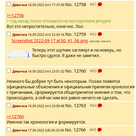
No.
12758
Девочка
16.09.2022 (пт) 17:37:00
>>12756
> год назад плохо отозвался на постороннем ресурсе
Вот это непростительно, конечно. Лол.
No.
12759
Девочка
16.09.2022 (пт) 22:43:16
Screenshot 2022-09-17 at 00_41_06.png
- (288.50KB, 1968×674)
Теперь этот шутник заглянул и на новерь, но
быстро сдулся. Я даже не заметил.
No.
12760
Девочка
16.09.2022 (пт) 23:01:32
Немного бы добрее тут быть некоторым. Позже появятся
официальные объяснения и официальная принятая хронология
с причинами, сформируется общепринятое мнение о том, что
происходило, а сейчас нам все равно ничего не сделать.
No.
12763
Девочка
16.09.2022 (пт) 23:09:48
>>12760
Именно так хронология и формируется.
No.
12766
Девочка
17.09.2022 (сб) 00:32:06