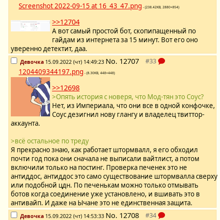
Screenshot 2022-09-15 at 16_43_47.png
- (238.42KB, 2880×854)
>>12704
А вот самый простой бот, скопипащенный по
гайдам из интернета за 15 минут. Вот его оно
уверенно детектит, даа.
No.
12707
Девочка
15.09.2022 (чт) 14:49:23
1204409344197.png
- (8.30KB, 448×448)
>>12698
>Опять история с новеря, что Мод-тян это Соус?
Нет, из Империала, что они все в одной конфочке,
Соус дезигнил нову глангу и владелец твиттор-
аккаунта.
>всё остальное по треду
Я прекрасно знаю, как работает штормвалл, я его обходил
почти год пока они сначала не выписали вайтлист, а потом
включили только на постинг. Проверка печенек это не
антиддос, антиддос это само существование штормвалла сверху
или подобной цдн. По печенькам можно только отмывать
ботов когда соединение уже установлено, и вшивать это в
антивайп. И даже на Ычане это не единственная защита.
No.
12708
Девочка
15.09.2022 (чт) 14:53:33