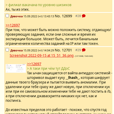
> филиал вакачана по уровню шизиков
Ах, ты из этих.
No.
12699
Девочка
15.09.2022 (чт) 13:43:13
>>12697
При том, что может быть можно положить систему, отдающую/
проверяющую задания, если они сложные и время их
экспирации большое. Может быть, лечится банальным
ограничением количества заданий на IP или там токен.
No.
12701
Девочка
15.09.2022 (чт) 14:04:29
Screenshot 2022-09-15 at 15_51_36.png
- (127.90KB, 1540×646)
>>12697
> А таки при чём тут ДДоС
Так ычан защищается от вайпа антиддос-системой -
штормвол выдает куку
__lhash_
, которая шифрует
данные твоего браузера и пытается выявить аномалии. При
удалении куки тебе сразу же дают новую, при отключении кук
или при ее самовольном изменении тебе не дают постить в /b,
а при отключении джаваскрипта никаких кук нет, как и
постинга.
До известных пределов это работает - похоже, что спустя год