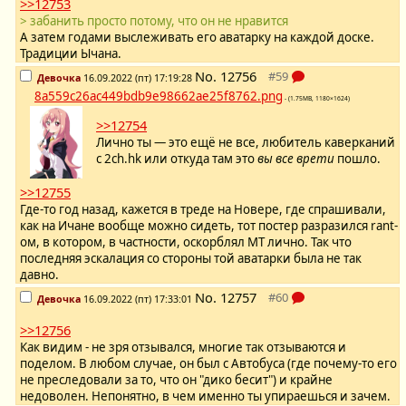
>>12753
> забанить просто потому, что он не нравится
А затем годами выслеживать его аватарку на каждой доске.
Традиции Ычана.
No.
12756
Девочка
16.09.2022 (пт) 17:19:28
8a559c26ac449bdb9e98662ae25f8762.png
- (1.75MB, 1180×1624)
>>12754
Лично ты — это ещё не все, любитель каверканий
с 2ch.hk или откуда там это
вы все врети
пошло.
>>12755
Где-то год назад, кажется в треде на Новере, где спрашивали,
как на Ичане вообще можно сидеть, тот постер разразился rant-
ом, в котором, в частности, оскорблял МТ лично. Так что
последняя эскалация со стороны той аватарки была не так
давно.
No.
12757
Девочка
16.09.2022 (пт) 17:33:01
>>12756
Как видим - не зря отзывался, многие так отзываются и
поделом. В любом случае, он был с Автобуса (где почему-то его
не преследовали за то, что он "дико бесит") и крайне
недоволен. Непонятно, в чем именно ты упираешься и зачем.