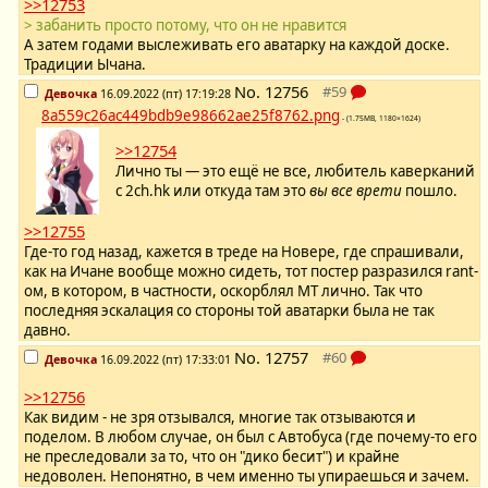
>>12753
> забанить просто потому, что он не нравится
А затем годами выслеживать его аватарку на каждой доске.
Традиции Ычана.
No.
12756
Девочка
16.09.2022 (пт) 17:19:28
8a559c26ac449bdb9e98662ae25f8762.png
- (1.75MB, 1180×1624)
>>12754
Лично ты — это ещё не все, любитель каверканий
с 2ch.hk или откуда там это
вы все врети
пошло.
>>12755
Где-то год назад, кажется в треде на Новере, где спрашивали,
как на Ичане вообще можно сидеть, тот постер разразился rant-
ом, в котором, в частности, оскорблял МТ лично. Так что
последняя эскалация со стороны той аватарки была не так
давно.
No.
12757
Девочка
16.09.2022 (пт) 17:33:01
>>12756
Как видим - не зря отзывался, многие так отзываются и
поделом. В любом случае, он был с Автобуса (где почему-то его
не преследовали за то, что он "дико бесит") и крайне
недоволен. Непонятно, в чем именно ты упираешься и зачем.