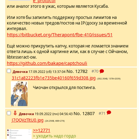
e_protocol
или аналог этого в ужас, которым является Кусаба.
Или хотя бы запилить поддержку простых лимитов на
количество новых тредов/постов на IP/доску за временной
интервал.
https://bitbucket.org/Therapont/fbe-410/issues/51
Ещё можно прикрутить капчу, которая не ломается знанием
ответа лишь к одной картинке или, как в случае с Ойчаном,
libtesseract-ом.
https://github.com/bakape/captchouli
No.
12782
Девочка
17.09.2022 (сб) 13:37:04
31c1a82223fb1e735be40160f659d308.jpg
- (302.35KB, 1378×2039)
Чиочан открылся для постинга.
⇩
No.
12807
Девочка
19.09.2022 (пн) 04:56:43
J7QQVzTltU0.jpg
- (24.25KB, 488×274)
>>12771
> уходить надо гордо