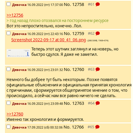
No.
12758
Девочка
16.09.2022 (пт) 17:37:00
>>12756
> год назад плохо отозвался на постороннем ресурсе
Вот это непростительно, конечно. Лол.
No.
12759
Девочка
16.09.2022 (пт) 22:43:16
Screenshot 2022-09-17 at 00_41_06.png
- (288.50KB, 1968×674)
Теперь этот шутник заглянул и на новерь, но
быстро сдулся. Я даже не заметил.
No.
12760
Девочка
16.09.2022 (пт) 23:01:32
Немного бы добрее тут быть некоторым. Позже появятся
официальные объяснения и официальная принятая хронология
с причинами, сформируется общепринятое мнение о том, что
происходило, а сейчас нам все равно ничего не сделать.
No.
12763
Девочка
16.09.2022 (пт) 23:09:48
>>12760
Именно так хронология и формируется.
No.
12766
Девочка
17.09.2022 (сб) 00:32:06