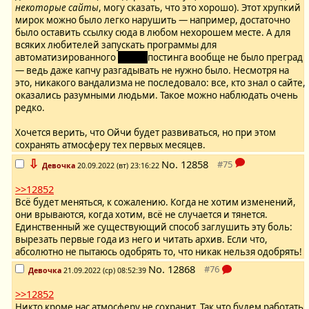
некоторые сайты
, могу сказать, что это хорошо). Этот хрупкий
мирок можно было легко нарушить — например, достаточно
было оставить ссылку сюда в любом нехорошем месте. А для
всяких любителей запускать программы для
автоматизированного
シット-
постинга вообще не было преград
— ведь даже капчу разгадывать не нужно было. Несмотря на
это, никакого вандализма не последовало: все, кто знал о сайте,
оказались разумными людьми. Такое можно наблюдать очень
редко.
Хочется верить, что Ойчи будет развиваться, но при этом
сохранять атмосферу тех первых месяцев.
⇩
No.
12858
Девочка
20.09.2022 (вт) 23:16:22
>>12852
Всё будет меняться, к сожалению. Когда не хотим изменений,
они врываются, когда хотим, всё не случается и тянется.
Единственный же существующий способ заглушить эту боль:
вырезать первые года из него и читать архив. Если что,
абсолютно не пытаюсь одобрять то, что никак нельзя одобрять!
No.
12868
Девочка
21.09.2022 (ср) 08:52:39
>>12852
Никто кроме нас атмосферу не сохранит. Так что будем работать.