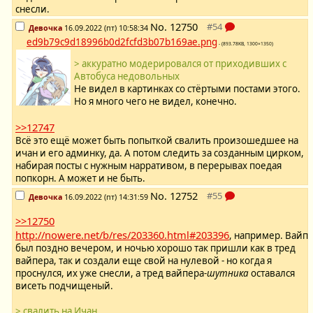
снесли.
No.
12750
Девочка
16.09.2022 (пт) 10:58:34
ed9b79c9d18996b0d2fcfd3b07b169ae.png
- (893.78KB, 1300×1350)
> аккуратно модерировался от приходивших с
Автобуса недовольных
Не видел в картинках со стёртыми постами этого.
Но я много чего не видел, конечно.
>>12747
Всё это ещё может быть попыткой свалить произошедшее на
ичан и его админку, да. А потом следить за созданным цирком,
набирая посты с нужным нарративом, в перерывах поедая
попкорн. А может и не быть.
No.
12752
Девочка
16.09.2022 (пт) 14:31:59
>>12750
http://nowere.net/b/res/203360.html#203396
, например. Вайп
был поздно вечером, и ночью хорошо так пришли как в тред
вайпера, так и создали еще свой на нулевой - но когда я
проснулся, их уже снесли, а тред вайпера-
шутника
оставался
висеть подчищеный.
> свалить на Ичан