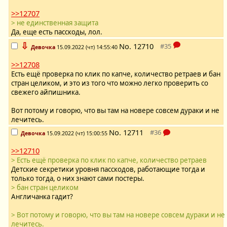
>>12707
> не единственная защита
Да, еще есть пасскоды, лол.
⇩
No.
12710
Девочка
15.09.2022 (чт) 14:55:40
>>12708
Есть ещё проверка по клик по капче, количество ретраев и бан
стран целиком, и это из того что можно легко проверить со
свежего айпишника.
Вот потому и говорю, что вы там на новере совсем дураки и не
лечитесь.
No.
12711
Девочка
15.09.2022 (чт) 15:00:55
>>12710
> Есть ещё проверка по клик по капче, количество ретраев
Детские секретики уровня пасскодов, работающие тогда и
только тогда, о них знают сами постеры.
> бан стран целиком
Англичанка гадит?
> Вот потому и говорю, что вы там на новере совсем дураки и не
лечитесь.