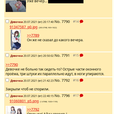
Уже вечер…
а Чио всё ещё лежит.
No.
7790
Девочка
20.07.2021 (вт) 20:17:40
91347587_p0.jpg
- (283.07KB, 900×1822)
>>7789
Он же не сказал до какого вечера.
No.
7791
Девочка
20.07.2021 (вт) 20:50:02
>>7790
Девочке не больно так сидеть-то? Острые части оконного
проёма, три штуки их параллельно идут, в ноги упираются.
No.
7792
Девочка
20.07.2021 (вт) 21:42:23
Закрыли чтоб не спорили.
No.
7796
Девочка
20.07.2021 (вт) 22:40:15
91060801_p5.png
- (1.67MB, 1500×1199)
>>7792