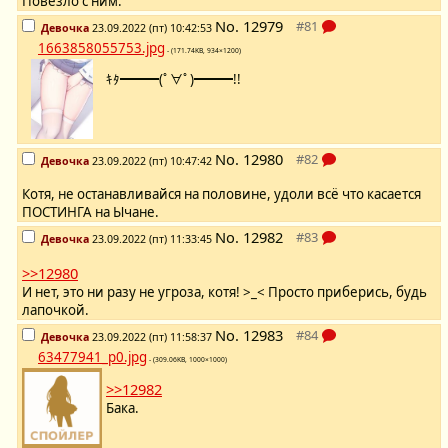
Повезло с ним.
No.
12979
Девочка
23.09.2022 (пт) 10:42:53
1663858055753.jpg
- (171.74KB, 934×1200)
ｷﾀ━━━(ﾟ∀ﾟ)━━━!!
No.
12980
Девочка
23.09.2022 (пт) 10:47:42
Котя, не останавливайся на половине, удоли всё что касается
ПОСТИНГА на Ычане.
No.
12982
Девочка
23.09.2022 (пт) 11:33:45
>>12980
И нет, это ни разу не угроза, котя! >_< Просто приберись, будь
лапочкой.
No.
12983
Девочка
23.09.2022 (пт) 11:58:37
63477941_p0.jpg
- (309.06KB, 1000×1000)
>>12982
Бака.