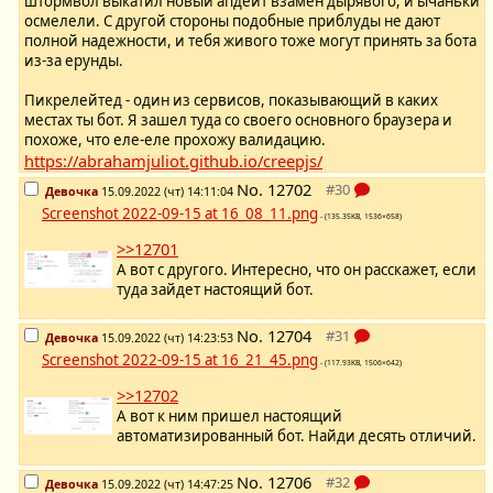
штормвол выкатил новый апдейт взамен дырявого, и ычаньки
осмелели. С другой стороны подобные приблуды не дают
полной надежности, и тебя живого тоже могут принять за бота
из-за ерунды.
Пикрелейтед - один из сервисов, показывающий в каких
местах ты бот. Я зашел туда со своего основного браузера и
похоже, что еле-еле прохожу валидацию.
https://abrahamjuliot.github.io/creepjs/
No.
12702
Девочка
15.09.2022 (чт) 14:11:04
Screenshot 2022-09-15 at 16_08_11.png
- (135.35KB, 1536×658)
>>12701
А вот с другого. Интересно, что он расскажет, если
туда зайдет настоящий бот.
No.
12704
Девочка
15.09.2022 (чт) 14:23:53
Screenshot 2022-09-15 at 16_21_45.png
- (117.93KB, 1506×642)
>>12702
А вот к ним пришел настоящий
автоматизированный бот. Найди десять отличий.
No.
12706
Девочка
15.09.2022 (чт) 14:47:25