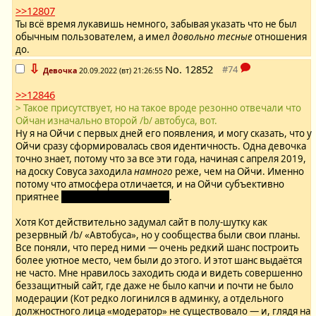
>>12807
Ты всё время лукавишь немного, забывая указать что не был
обычным пользователем, а имел
довольно тесные
отношения
до.
⇩
No.
12852
Девочка
20.09.2022 (вт) 21:26:55
>>12846
> Такое присутствует, но на такое вроде резонно отвечали что
Ойчан изначально второй /b/ автобуса, вот.
Ну я на Ойчи с первых дней его появления, и могу сказать, что у
Ойчи сразу сформировалась своя идентичность. Одна девочка
точно знает, потому что за все эти года, начиная с апреля 2019,
на доску Совуса заходила
намного
реже, чем на Ойчи. Именно
потому что атмосфера отличается, и на Ойчи субъективно
приятнее
было, по крайней мере
.
Хотя Кот действительно задумал сайт в полу-шутку как
резервный /b/ «Автобуса», но у сообщества были свои планы.
Все поняли, что перед ними — очень редкий шанс построить
более уютное место, чем были до этого. И этот шанс выдаётся
не часто. Мне нравилось заходить сюда и видеть совершенно
беззащитный сайт, где даже не было капчи и почти не было
модерации (Кот редко логинился в админку, а отдельного
должностного лица «модератор» не существовало — и, глядя на