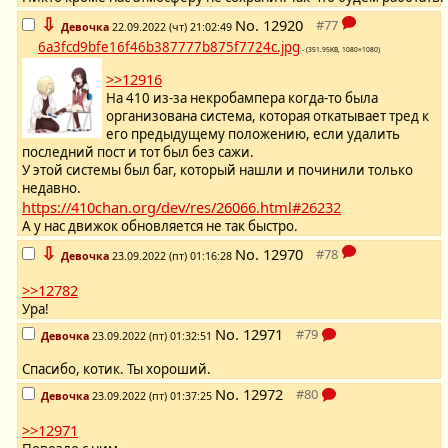
⇩
No.
12920
Девочка
22.09.2022 (чт) 21:02:49
6a3fcd9bfe16f46b387777b875f7724c.jpg
- (351.95KB, 1080×1080)
>>12916
На 410 из-за некробампера когда-то была
организована система, которая откатывает тред к
его предыдущему положению, если удалить
последний пост и тот был без сажи.
У этой системы был баг, который нашли и починили только
недавно.
https://410chan.org/dev/res/26066.html#26232
А у нас движок обновляется не так быстро.
⇩
No.
12970
Девочка
23.09.2022 (пт) 01:16:28
>>12782
Ура!
No.
12971
Девочка
23.09.2022 (пт) 01:32:51
Спасибо, котик. Ты хороший.
No.
12972
Девочка
23.09.2022 (пт) 01:37:25
>>12971