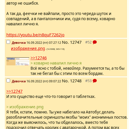
автор не ошибся.
А так да, феечки не вайпали, просто это череда шуток и
совпадений, а в панталончики им, судя по всему, коварно
навалил лично я.
https://youtu.be/n8quF7262jo
No.
12747
Девочка
16.09.2022 (пт) 07:27:12
изображение.png
- (14.90KB, 349×118)
>>12746
> коварно навалил лично я
Всё ясно с тобой,
невайпер
. Разумеется ты, а то бы
так не бегал бы с этим по всем бордам.
No.
12748
Девочка
16.09.2022 (пт) 09:07:22
>>12747
И это существо еще что-то говорит о таблетках.
> изображение.png
Я тебя, кстати, помню. Ты уже набегало на Автобус делать
разоблачительные скриншоты якобы "моих" анонимных постов.
Когда же выяснилось, что ты обделалось, вместо тебя
подскочил отвечать кролик с аватарочкой. А потом вас всех