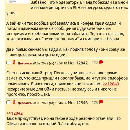
Забавно, что модераторы Ычана побежали за мной
и начали репортить в РКН на ресурсы, куда я от них
ушел.
А зайчики так вообще добавалялись в конфы, где я сидел, и
писали админам личные сообщения с удивительными
историями и требованиями меня забанить. Те, кто отказывал,
тоже оказывались "нежелательными" и сживались с Ычана.
Да и прямо сейчас мы видим, как подняв голову - они сразу же
стали докапываться до соседей.
⇩
No.
12842
Девочка
20.09.2022 (вт) 18:58:10
Очень кисленький тред. После случившегося стало прямо
заметно, что сюда пришли новоприбывшие и тут же атмосфера
>>12840
поменялась. В частности, появились вот такие вот
нехарактерные для Ойчи посты. Я не жалуюсь и никого не
прогоняю, просто факт.
⇩
No.
12846
Девочка
20.09.2022 (вт) 19:46:06
>>12842
Такое присутствует, но на такое вроде резонно отвечали что
Ойчан изначально второй /b/ автобуса, вот.