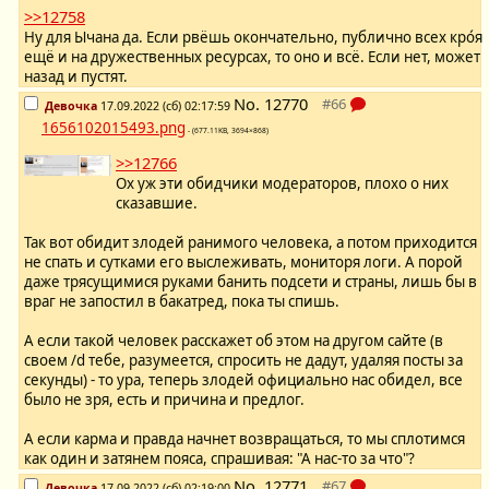
>>12758
Ну для Ычана да. Если рвёшь окончательно, публично всех кро́я
ещё и на дружественных ресурсах, то оно и всё. Если нет, может
назад и пустят.
No.
12770
Девочка
17.09.2022 (сб) 02:17:59
1656102015493.png
- (677.11KB, 3694×868)
>>12766
Ох уж эти обидчики модераторов, плохо о них
сказавшие.
Так вот обидит злодей ранимого человека, а потом приходится
не спать и сутками его выслеживать, мониторя логи. А порой
даже трясущимися руками банить подсети и страны, лишь бы в
враг не запостил в бакатред, пока ты спишь.
А если такой человек расскажет об этом на другом сайте (в
своем /d тебе, разумеется, спросить не дадут, удаляя посты за
секунды) - то ура, теперь злодей официально нас обидел, все
было не зря, есть и причина и предлог.
А если карма и правда начнет возвращаться, то мы сплотимся
как один и затянем пояса, спрашивая: "А нас-то за что"?
No.
12771
Девочка
17.09.2022 (сб) 02:19:00