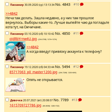
No.
4843
Пассажир
30.09.2020 (ср) 13:13:34
>>4842
Неча там делать. Зашла недавно, а у них там прошлое
вернулось. Выборы какие-то. Лучше выпейте чаю да погладьте
кота тут, на Оичичане.
No.
4850
Пассажир
03.10.2020 (сб) 10:10:42
oJdRbYrnw4U.jpg
- (294.97KB, 1074×1074)
>>4842
А когда введут привязку аккаунта к телефону?
No.
5494
Пассажир
19.12.2020 (сб) 04:33:44
85717063_p0_master1200.jpg
- (264.72KB, 1200×849)
Опять не открывается.
No.
7789
Девочка
20.07.2021 (вт) 20:08:07
1615709727786.jpg
- (86.80KB, 1280×720)