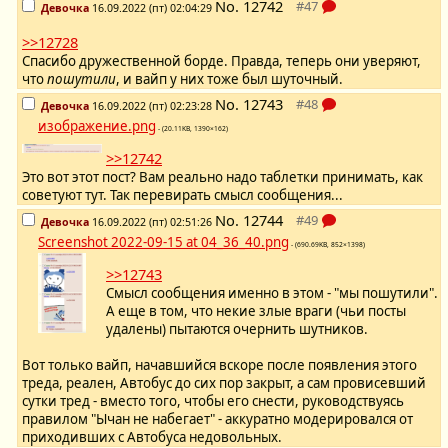
No.
12742
Девочка
16.09.2022 (пт) 02:04:29
>>12728
Спасибо дружественной борде. Правда, теперь они уверяют,
что
пошутили
, и вайп у них тоже был шуточный.
No.
12743
Девочка
16.09.2022 (пт) 02:23:28
изображение.png
- (20.11KB, 1390×162)
>>12742
Это вот этот пост? Вам реально надо таблетки принимать, как
советуют тут. Так перевирать смысл сообщения...
No.
12744
Девочка
16.09.2022 (пт) 02:51:26
Screenshot 2022-09-15 at 04_36_40.png
- (690.69KB, 852×1398)
>>12743
Смысл сообщения именно в этом - "мы пошутили".
А еще в том, что некие злые враги (чьи посты
удалены) пытаются очернить шутников.
Вот только вайп, начавшийся вскоре после появления этого
треда, реален, Автобус до сих пор закрыт, а сам провисевший
сутки тред - вместо того, чтобы его снести, руководствуясь
правилом "Ычан не набегает" - аккуратно модерировался от
приходивших с Автобуса недовольных.