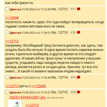
Как тебя трясет-то.
No.
12712
Девочка
15.09.2022 (чт) 17:22:08
>>12694
Нелепость какая-то, цирк. Кто туда пойдет возвращаться, когда
годами гоняли мётлами всех не таких.
No.
12713
Девочка
15.09.2022 (чт) 17:34:51
>>12712
Например, безобидный тред постинга девочек, как здесь, там
создать было бы нельзя. В одно время постить каринки можно
(
очень
тщательно выбирая), в другое время за это следует
удаление. И какая сейчас "фаза луны" и настроение у высших
существ, угадывать надо каждую неделю каждого нового
месяца, меняется резко и за один день. Врочем, тут все это
знают... В какой-то момент мазохизм людям надоедает.
No.
12714
Девочка
15.09.2022 (чт) 17:35:49
>>12713
>>12569
(речь о
)
No.
12715
Девочка
15.09.2022 (чт) 17:53:01
1663014549422887.jpg
- (267.21KB, 2507×3541)
>>12713