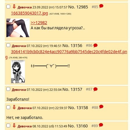
⇩
No.
12985
Девочка
23.09.2022 (пт) 15:07:57
1663859043017.jpg
- (427.45KB, 1600×1280)
>>12982
А как бы выглядела угроза?..
No.
13156
Девочка
07.10.2022 (пт) 19:46:51
3064141b9cb0c824e4acc90776a9bb7545dec20c4fde02de4f.pn
g
- (74.45KB, 286×476)
ｷﾀ━━━(ﾟ∀ﾟ)━━━!!
No.
13157
Девочка
07.10.2022 (пт) 22:55:04
Заработало!
⇩
No.
13158
Девочка
07.10.2022 (пт) 22:59:37
Нет, не заработало.
⇩
No.
13160
Девочка
08.10.2022 (сб) 11:53:49