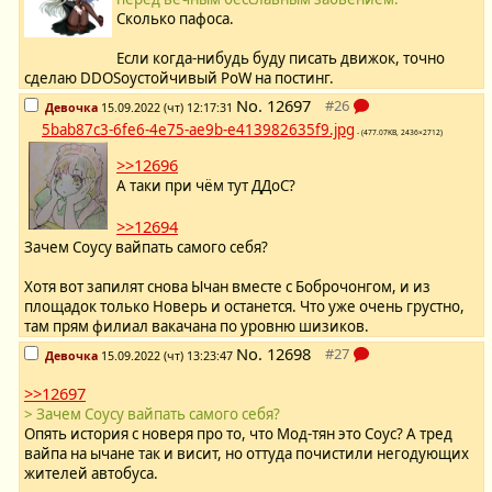
Сколько пафоса.
Если когда-нибудь буду писать движок, точно
сделаю DDOSоустойчивый PoW на постинг.
No.
12697
Девочка
15.09.2022 (чт) 12:17:31
5bab87c3-6fe6-4e75-ae9b-e413982635f9.jpg
- (477.07KB, 2436×2712)
>>12696
А таки при чём тут ДДоС?
>>12694
Зачем Соусу вайпать самого себя?
Хотя вот запилят снова Ычан вместе с Боброчонгом, и из
площадок только Новерь и останется. Что уже очень грустно,
там прям филиал вакачана по уровню шизиков.
No.
12698
Девочка
15.09.2022 (чт) 13:23:47
>>12697
> Зачем Соусу вайпать самого себя?
Опять история с новеря про то, что Мод-тян это Соус? А тред
вайпа на ычане так и висит, но оттуда почистили негодующих
жителей автобуса.