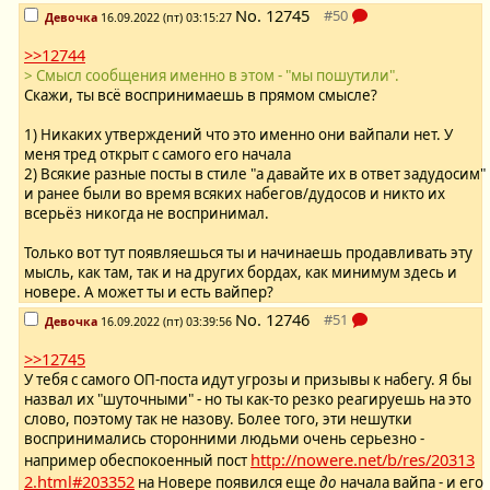
No.
12745
Девочка
16.09.2022 (пт) 03:15:27
>>12744
> Смысл сообщения именно в этом - "мы пошутили".
Скажи, ты всё воспринимаешь в прямом смысле?
1) Никаких утверждений что это именно они вайпали нет. У
меня тред открыт с самого его начала
2) Всякие разные посты в стиле "а давайте их в ответ задудосим"
и ранее были во время всяких набегов/дудосов и никто их
всерьёз никогда не воспринимал.
Только вот тут появляешься ты и начинаешь продавливать эту
мысль, как там, так и на других бордах, как минимум здесь и
новере. А может ты и есть вайпер?
No.
12746
Девочка
16.09.2022 (пт) 03:39:56
>>12745
У тебя с самого ОП-поста идут угрозы и призывы к набегу. Я бы
назвал их "шуточными" - но ты как-то резко реагируешь на это
слово, поэтому так не назову. Более того, эти нешутки
воспринимались сторонними людьми очень серьезно -
http://nowere.net/b/res/20313
например обеспокоенный пост
2.html#203352
на Новере появился еще
до
начала вайпа - и его