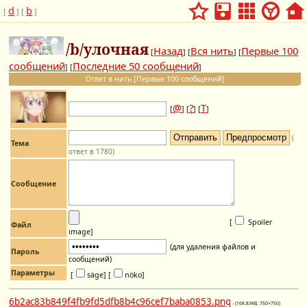
d
b
[
] [
]
/b/улочная
Назад
Вся нить
Первые 100
[
] [
] [
сообщений
Последние 50 сообщений
] [
]
Ответ в нить [Первые 100 сообщений]
@
?
Т
[
] [
] [
]
(
Тема
ответ в 1780)
Сообщение
[
Spoiler
Файл
image
]
(для удаления файлов и
Пароль
сообщений)
Параметры
[
säge]
[
nöko]
6b2ac83b849f4fb9fd5dfb8b4c96cef7baba0853.png
- (168.83KB, 750×750)