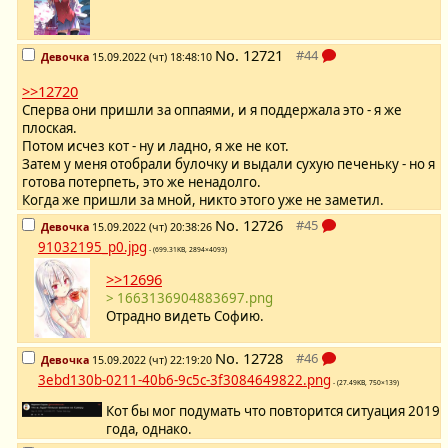
No.
12721
Девочка
15.09.2022 (чт) 18:48:10
>>12720
Сперва они пришли за оппаями, и я поддержала это - я же
плоская.
Потом исчез кот - ну и ладно, я же не кот.
Затем у меня отобрали булочку и выдали сухую печеньку - но я
готова потерпеть, это же ненадолго.
Когда же пришли за мной, никто этого уже не заметил.
No.
12726
Девочка
15.09.2022 (чт) 20:38:26
91032195_p0.jpg
- (699.31KB, 2894×4093)
>>12696
> 1663136904883697.png
Отрадно видеть Софию.
No.
12728
Девочка
15.09.2022 (чт) 22:19:20
3ebd130b-0211-40b6-9c5c-3f3084649822.png
- (27.49KB, 750×139)
Кот бы мог подумать что повторится ситуация 2019
года, однако.