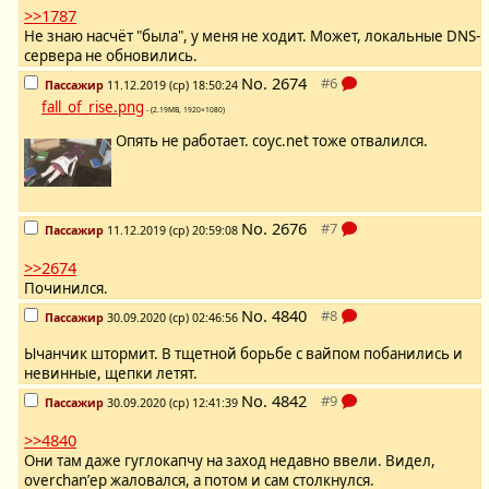
>>1787
Не знаю насчёт "была", у меня не ходит. Может, локальные DNS-
сервера не обновились.
No.
2674
Пассажир
11.12.2019 (ср) 18:50:24
fall_of_rise.png
- (2.19MB, 1920×1080)
Опять не работает. coyc.net тоже отвалился.
No.
2676
Пассажир
11.12.2019 (ср) 20:59:08
>>2674
Починился.
No.
4840
Пассажир
30.09.2020 (ср) 02:46:56
Ычанчик штормит. В тщетной борьбе с вайпом побанились и
невинные, щепки летят.
No.
4842
Пассажир
30.09.2020 (ср) 12:41:39
>>4840
Они там даже гуглокапчу на заход недавно ввели. Видел,
overchan’ер жаловался, а потом и сам столкнулся.