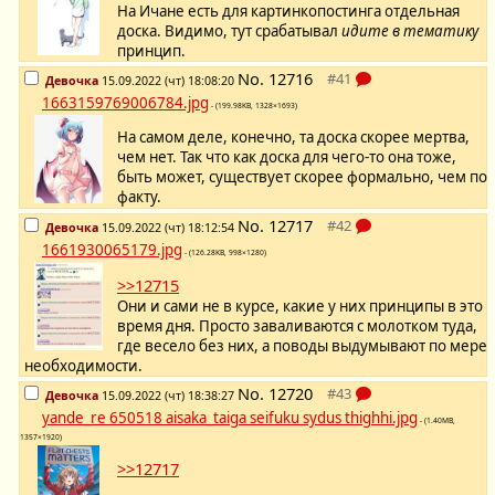
На Ичане есть для картинкопостинга отдельная
доска. Видимо, тут срабатывал
идите в тематику
принцип.
No.
12716
Девочка
15.09.2022 (чт) 18:08:20
1663159769006784.jpg
- (199.98KB, 1328×1693)
На самом деле, конечно, та доска скорее мертва,
чем нет. Так что как доска для чего-то она тоже,
быть может, существует скорее формально, чем по
факту.
No.
12717
Девочка
15.09.2022 (чт) 18:12:54
1661930065179.jpg
- (126.28KB, 998×1280)
>>12715
Они и сами не в курсе, какие у них принципы в это
время дня. Просто заваливаются с молотком туда,
где весело без них, а поводы выдумывают по мере
необходимости.
No.
12720
Девочка
15.09.2022 (чт) 18:38:27
yande_re 650518 aisaka_taiga seifuku sydus thighhi.jpg
- (1.40MB,
1357×1920)
>>12717