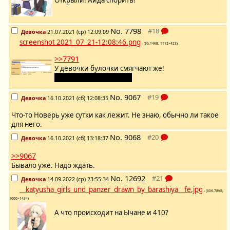
Открыли! Айда спорить!
No.
7798
Девочка
21.07.2021 (ср) 12:09:09
screenshot 2021_07_21-12:08:46.png
- (86.14KB, 1112×423)
>>7791
У девочки булочки смягчают же!
Каптча не даст соврать.
No.
9067
Девочка
16.10.2021 (сб) 12:08:35
Что-то Новерь уже сутки как лежит. Не знаю, обычно ли такое
для него.
No.
9068
Девочка
16.10.2021 (сб) 13:18:37
>>9067
Бывало уже. Надо ждать.
No.
12692
Девочка
14.09.2022 (ср) 23:55:34
__katyusha_girls_und_panzer_drawn_by_barashiya__fe.jpg
- (606.78KB,
1000×1434)
А что происходит на Ычане и 410?