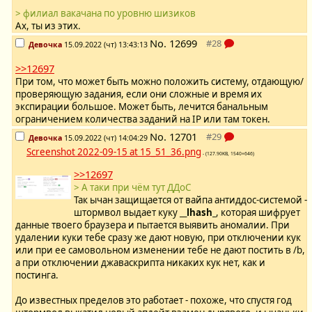
> филиал вакачана по уровню шизиков
Ах, ты из этих.
No.
12699
Девочка
15.09.2022 (чт) 13:43:13
>>12697
При том, что может быть можно положить систему, отдающую/
проверяющую задания, если они сложные и время их
экспирации большое. Может быть, лечится банальным
ограничением количества заданий на IP или там токен.
No.
12701
Девочка
15.09.2022 (чт) 14:04:29
Screenshot 2022-09-15 at 15_51_36.png
- (127.90KB, 1540×646)
>>12697
> А таки при чём тут ДДоС
Так ычан защищается от вайпа антиддос-системой -
штормвол выдает куку
__lhash_
, которая шифрует
данные твоего браузера и пытается выявить аномалии. При
удалении куки тебе сразу же дают новую, при отключении кук
или при ее самовольном изменении тебе не дают постить в /b,
а при отключении джаваскрипта никаких кук нет, как и
постинга.
До известных пределов это работает - похоже, что спустя год