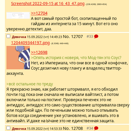
Screenshot 2022-09-15 at 16_43_47.png
- (238.42KB, 2880×854)
>>12704
А вот самый простой бот, скопипащенный по
гайдам из интернета за 15 минут. Вот его оно
уверенно детектит, даа.
No.
12707
Девочка
15.09.2022 (чт) 14:49:23
1204409344197.png
- (8.30KB, 448×448)
>>12698
>Опять история с новеря, что Мод-тян это Соус?
Нет, из Империала, что они все в одной конфочке,
Соус дезигнил нову глангу и владелец твиттор-
аккаунта.
>всё остальное по треду
Я прекрасно знаю, как работает штормвалл, я его обходил
почти год пока они сначала не выписали вайтлист, а потом
включили только на постинг. Проверка печенек это не
антиддос, антиддос это само существование штормвалла сверху
или подобной цдн. По печенькам можно только отмывать
ботов когда соединение уже установлено, и вшивать это в
антивайп. И даже на Ычане это не единственная защита.
No.
12708
Девочка
15.09.2022 (чт) 14:53:33