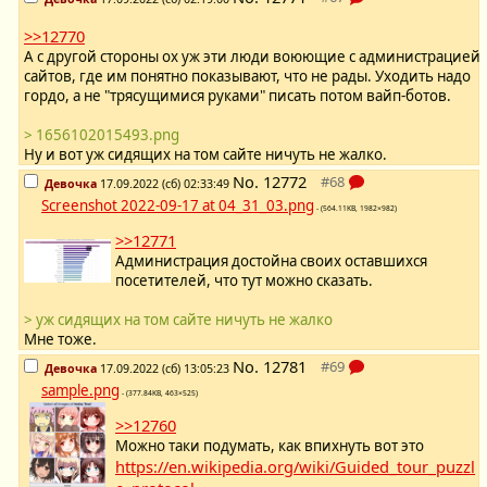
>>12770
А с другой стороны ох уж эти люди воюющие с администрацией
сайтов, где им понятно показывают, что не рады. Уходить надо
гордо, а не "трясущимися руками" писать потом вайп-ботов.
> 1656102015493.png
Ну и вот уж сидящих на том сайте ничуть не жалко.
No.
12772
Девочка
17.09.2022 (сб) 02:33:49
Screenshot 2022-09-17 at 04_31_03.png
- (564.11KB, 1982×982)
>>12771
Администрация достойна своих оставшихся
посетителей, что тут можно сказать.
> уж сидящих на том сайте ничуть не жалко
Мне тоже.
No.
12781
Девочка
17.09.2022 (сб) 13:05:23
sample.png
- (377.84KB, 463×525)
>>12760
Можно таки подумать, как впихнуть вот это
https://en.wikipedia.org/wiki/Guided_tour_puzzl