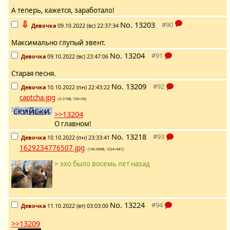
А теперь, кажется, заработало!
⇩
No.
13203
Девочка
09.10.2022 (вс) 22:37:34
Максимально глупый эвент.
No.
13204
Девочка
09.10.2022 (вс) 23:47:06
Старая песня.
No.
13209
Девочка
10.10.2022 (пн) 22:43:22
captcha.jpg
- (3.31KB, 150×30)
>>13204
О главном!
No.
13218
Девочка
10.10.2022 (пн) 23:33:41
1629234776507.jpg
- (146.06KB, 1024×681)
> эхо было восемь лет назад
No.
13224
Девочка
11.10.2022 (вт) 03:03:00
>>13209