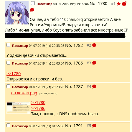
No.
1780
Пассажир
04.07.2019 (чт) 19:09:06
Ойчан, а у тебя 410chan.org открывается? А вне
России/Украины/Беларуси открывается?
Либо Чиочан упал, либо Соус опять забанил все иностранные IP,
либо же забанил конкретно меня, при том весьма капитально
.
No.
1782
Пассажир
04.07.2019 (чт) 20:33:08
У одной девочки открывается...
No.
1786
Пассажир
04.07.2019 (чт) 23:03:04
>>1780
Открывется и с прокси, и без.
No.
1787
Пассажир
04.07.2019 (чт) 23:23:26
он лежал.png
- (55.83KB, 972×478)
>>1780
>>1786
Там, похоже, с DNS проблема была.
No.
1791
Пассажир
05.07.2019 (пт) 01:55:30