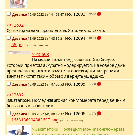
No.
12693
Девочка
15.09.2022 (чт) 01:38:47
>>12692
О, я сегодня вайп прошлепала. Хотя, уныло как-то.
No.
12694
Девочка
15.09.2022 (чт) 03:39:21
56.png
- (324.28KB, 2088×312)
>>12693
На ычане висит тред созданный вайпером,
который при этом аккуратно модерируется. На новере даже
предполагают, что это сама ычановская администрация и
вайпает - хотят таким образом вернуть ушедших.
No.
12695
Девочка
15.09.2022 (чт) 07:55:53
>>12692
Закат эпохи. Последняя агония конгломерата перед вечным
бесславным забвением.
No.
12696
Девочка
15.09.2022 (чт) 08:12:32
1663136904883697.png
- (917.34KB, 1500×1228)
> Закат эпохи. Последняя агония конгломерата
перед вечным бесславным забвением.