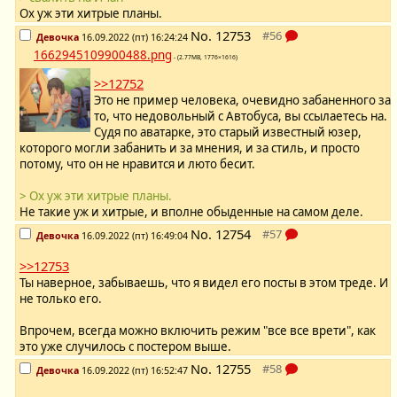
Ох уж эти хитрые планы.
No.
12753
Девочка
16.09.2022 (пт) 16:24:24
1662945109900488.png
- (2.77MB, 1776×1616)
>>12752
Это не пример человека, очевидно забаненного за
то, что недовольный с Автобуса, вы ссылаетесь на.
Судя по аватарке, это старый известный юзер,
которого могли забанить и за мнения, и за стиль, и просто
потому, что он не нравится и люто бесит.
> Ох уж эти хитрые планы.
Не такие уж и хитрые, и вполне обыденные на самом деле.
No.
12754
Девочка
16.09.2022 (пт) 16:49:04
>>12753
Ты наверное, забываешь, что я видел его посты в этом треде. И
не только его.
Впрочем, всегда можно включить режим "все все врети", как
это уже случилось с постером выше.
No.
12755
Девочка
16.09.2022 (пт) 16:52:47