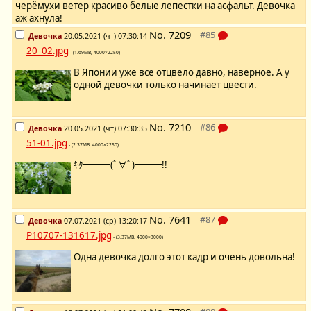
черёмухи ветер красиво белые лепестки на асфальт. Девочка
аж ахнула!
No.
7209
Девочка
20.05.2021 (чт) 07:30:14
20_02.jpg
- (1.69MB, 4000×2250)
В Японии уже все отцвело давно, наверное. А у
одной девочки только начинает цвести.
No.
7210
Девочка
20.05.2021 (чт) 07:30:35
51-01.jpg
- (2.37MB, 4000×2250)
ｷﾀ━━━(ﾟ∀ﾟ)━━━!!
No.
7641
Девочка
07.07.2021 (ср) 13:20:17
P10707-131617.jpg
- (3.37MB, 4000×3000)
Одна девочка долго этот кадр и очень довольна!