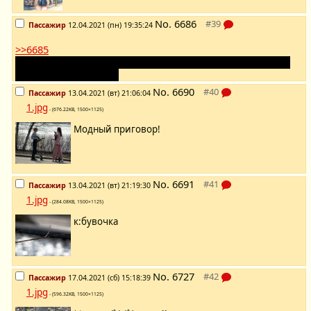
No.
6686
Пассажир
12.04.2021 (пн) 19:35:24
>>6685
А вот одна девочка весь день ручками пилила дрова, что бы
топилось и тепленько.
No.
6690
Пассажир
13.04.2021 (вт) 21:06:04
1.jpg
- (676.22KB, 1500×1125)
Модный приговор!
No.
6691
Пассажир
13.04.2021 (вт) 21:19:30
1.jpg
- (284.08KB, 1500×1125)
к:бувочка
No.
6727
Пассажир
17.04.2021 (сб) 15:18:39
1.jpg
- (596.32KB, 1500×1125)