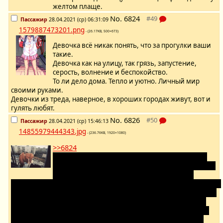
желтом плаще.
No.
6824
Пассажир
28.04.2021 (ср) 06:31:09
1579887473201.png
- (26.17KB, 500×673)
Девочка всё никак понять, что за прогулки ваши
такие.
Девочка как на улицу, так грязь, запустение,
серость, волнение и беспокойство.
То ли дело дома. Тепло и уютно. Личный мир
своими руками.
Девочки из треда, наверное, в хороших городах живут, вот и
гулять любят.
No.
6826
Пассажир
28.04.2021 (ср) 15:46:13
14855979444343.jpg
- (236.76KB, 1920×1080)
>>6824
Всё очень относительно. Одна девочка живёт с
другими людьми, и никакого тепла и уюта с ними
не получается создать. Наоборот, это место
навивает тоску, возвращаться в него не хочется. Поэтому, как ни
странно, на работе или на улице приятнее находиться, пусть на
улице и серость с грязью. Девочка хотела бы в собственном
жилье в одиночестве, чтобы создавать вокруг себя «личный
мир своими руками», но такой роскоши позволить себе не