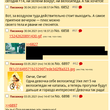
сегодня +14, ни зелени вокруг, ни велосипеда. А так хочется!
No.
6852
Пассажир
30.04.2021 (пт) 08:57:04
Вот, за воздухом туда действительно стоит выходить. А самое
приятное вечером — плюс можно
своего тела и рвани не стеснятся.
No.
6858
Пассажир
30.04.2021 (пт) 18:37:23
15242620891430.gif
- (638.11KB, 1920×1080)
>>6827
С-спасибо за милое предложение, но девочка уж
как-нибудь своими силами попытается решить эту
проблему.
No.
6897
Пассажир
03.05.2021 (пн) 14:30:36
f81c31649571b23296f7ede3d2f8a323.jpg
- (444.77KB, 740×958)
Оичи, Оичи!
Одна девочка себе велосипед! Уже лет 5 на
велосипедах не каталась, а теперь прогулки будут
дальше и гораздо интереснее! Девочка так рада!
No.
6898
Пассажир
03.05.2021 (пн) 14:47:54
>>6897
Ух ты! Поздравляю эту девочку!