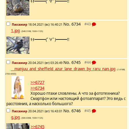
ｷﾀ━━━(ﾟ∀ﾟ)━━━!!
No.
6734
Пассажир
18.04.2021 (вс) 16:40:21
1.jpg
- (548.31KB, 1500×1125)
ｷﾀ━━━(ﾟ∀ﾟ)━━━!!
No.
6745
Пассажир
20.04.2021 (вт) 03:26:49
__manjuu_and_sheffield_azur_lane_drawn_by_raru_nan.jpg
- (1.41MB,
2700×4900)
>>6727
>>6734
Хорошо птахи словлены. А что за фототехника?
Смартфон или настоящий фотоаппарат? Это ведь с
расстояния, а насколько большого?
No.
6746
Пассажир
20.04.2021 (вт) 16:43:01
g.jpg
- (580.03KB, 1500×1125)
>>6745