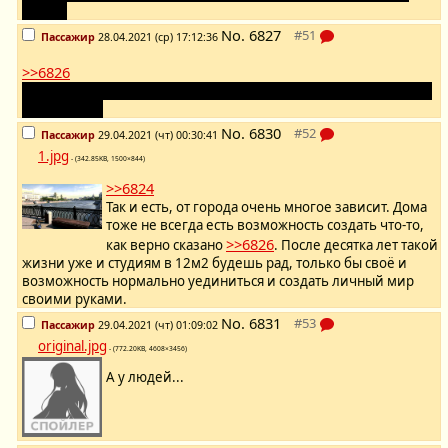
может.
No.
6827
Пассажир
28.04.2021 (ср) 17:12:36
>>6826
Приглашаю эту девочку к себе, мешаться друг другу не будем,
девочки же.
No.
6830
Пассажир
29.04.2021 (чт) 00:30:41
1.jpg
- (342.85KB, 1500×844)
>>6824
Так и есть, от города очень многое зависит. Дома
тоже не всегда есть возможность создать что-то,
>>6826
как верно сказано
. После десятка лет такой
жизни уже и студиям в 12м2 будешь рад, только бы своё и
возможность нормально уединиться и создать личный мир
своими руками.
No.
6831
Пассажир
29.04.2021 (чт) 01:09:02
original.jpg
- (772.20KB, 4608×3456)
А у людей...