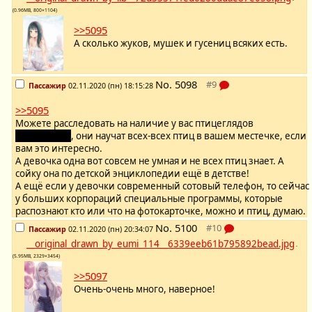
(0.96MB, 800×1104)
>>5095
А сколько жуков, мушек и гусениц всяких есть.
No.
5098
Пассажир
02.11.2020 (пн) 18:15:28
>>5095
Можете расследовать на наличие у вас птицеглядов
birdwatching
, они научат всех-всех птиц в вашем местечке, если
вам это интересно.
А девочка одна вот совсем не умная и не всех птиц знает. А
сойку она по детской энциклопедии ещё в детстве!
А ещё если у девочки современный сотовый телефон, то сейчас
у больших корпораций специальные программы, которые
распознают кто или что на фотокарточке, можно и птиц, думаю.
No.
5100
Пассажир
02.11.2020 (пн) 20:34:07
__original_drawn_by_eumi_114__6339eeb61b795892bead.jpg
-
(5.95MB, 2329×3454)
>>5097
Очень-очень много, наверное!