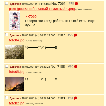
No.
7061
Девочка
10.05.2021 (пн) 11:51:53
pako-(pousse-cafe)-Кантай-комиксы-Ani.png
- (1.44MB, 1044×1850)
>>7060
Говорят что когда работы нет а всё есть - еще
лучше.
No.
7187
Девочка
18.05.2021 (вт) 00:30:13
foto04.jpg
- (1.71MB, 2048×1536)
ｷﾀ━━━(ﾟ∀ﾟ)━━━!!
No.
7188
Девочка
18.05.2021 (вт) 00:30:28
foto05.jpg
- (1.05MB, 2048×1536)
ｷﾀ━━━(ﾟ∀ﾟ)━━━!!
No.
7189
Девочка
18.05.2021 (вт) 00:32:04
foto02.jpg
- (564.65KB, 2048×1536)