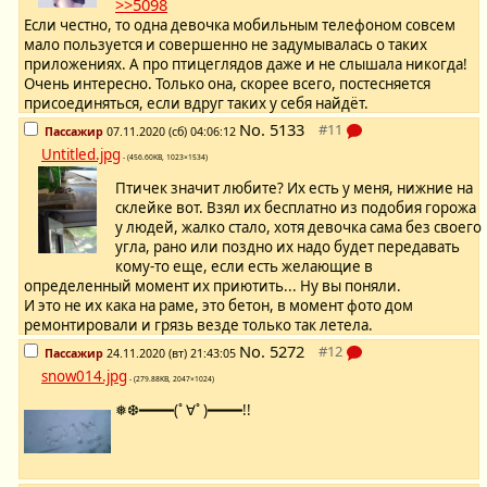
>>5098
Если честно, то одна девочка мобильным телефоном совсем
мало пользуется и совершенно не задумывалась о таких
приложениях. А про птицеглядов даже и не слышала никогда!
Очень интересно. Только она, скорее всего, постесняется
присоединяться, если вдруг таких у себя найдёт.
No.
5133
Пассажир
07.11.2020 (сб) 04:06:12
Untitled.jpg
- (456.60KB, 1023×1534)
Птичек значит любите? Их есть у меня, нижние на
склейке вот. Взял их бесплатно из подобия горожа
у людей, жалко стало, хотя девочка сама без своего
угла, рано или поздно их надо будет передавать
кому-то еще, если есть желающие в
определенный момент их приютить... Ну вы поняли.
И это не их кака на раме, это бетон, в момент фото дом
ремонтировали и грязь везде только так летела.
No.
5272
Пассажир
24.11.2020 (вт) 21:43:05
snow014.jpg
- (279.88KB, 2047×1024)
❅❆━━━━(ﾟ∀ﾟ)━━━━!!