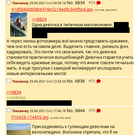
No.
6834
Пассажир
29.04.2021 (чт) 04:58:18
41d584006fd0e974e5214ed9c349fbcd.jpg
- (724.67KB, 2894×4093)
>>6824
Одна девочка в типичном миллионнике.
И уже в
том возрасте, когда гулять нужно, чтобы спина не
болела.
А через линзы фотокамеры всё можно представить красивее,
чем оно есть на самом деле. Выделить главное, размыть фон,
кадрировать. Это почти что своя магия, так что девочка
становится практически волшебницей! Девочка старается учить
себя видеть красивые вещи, потому что иначе совсем печально
жить. А ещё прогулки с камерой мотивируют исследовать
новые интересненькие места!
No.
6838
Пассажир
29.04.2021 (чт) 12:42:59
>>6834
>спойлер
А ты в пирожки умеешь, бабуль?
No.
6844
Пассажир
29.04.2021 (чт) 17:46:18
P10429-174455.jpg
- (4.07MB, 4032×3024)
Присоединяюсь к гуляющим девочкам на
велосипедике. Волосики спрятала, что б не