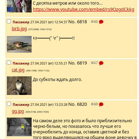
С десятка метров или около того...
https://www.youtube.com/embed/rs9OzgdCkkg
No.
6818
Пассажир
27.04.2021 (вт) 12:54:37
birb.jpg
- (372.66KB, 1500×1016)
ｷﾀ━━━(ﾟ∀ﾟ)━━━!!
No.
6819
Пассажир
27.04.2021 (вт) 12:55:21
cat.jpg
- (406.15KB, 1500×1125)
До субкоты ждать долго.
No.
6820
Пассажир
27.04.2021 (вт) 13:23:28
gg.jpg
- (583.61KB, 2000×1500)
На самом деле это фото и было приблизительно
черно-белым, но показалось что лучше его
очернобелить до конца, оставив цветной и без
того ярко выделяющуяся на общем фоне девочку в