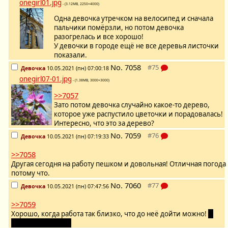
onegirl01.jpg
- (3.12MB, 2250×4000)
Одна девочка утречком на велосипед и сначала
пальчики помёрзли, но потом девочка
разогрелась и все хорошо!
У девочки в городе ещё не все деревья листочки
показали.
No.
7058
Девочка
10.05.2021 (пн) 07:00:18
onegirl07-01.jpg
- (1.38MB, 3000×3000)
>>7057
Зато потом девочка случайно какое-то дерево,
которое уже распустило цветочки и порадовалась!
Интересно, что это за дерево?
No.
7059
Девочка
10.05.2021 (пн) 07:19:33
>>7058
Другая сегодня на работу пешком и довольная! Отличная погода
потому что.
No.
7060
Девочка
10.05.2021 (пн) 07:47:56
>>7059
Хорошо, когда работа так близко, что до неё дойти можно!
И
когда работа есть.