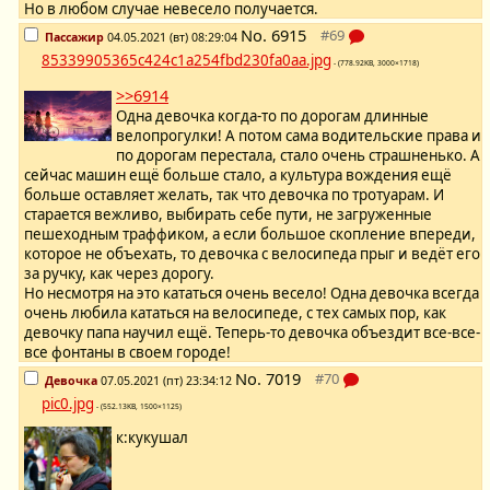
Но в любом случае невесело получается.
No.
6915
Пассажир
04.05.2021 (вт) 08:29:04
85339905365c424c1a254fbd230fa0aa.jpg
- (778.92KB, 3000×1718)
>>6914
Одна девочка когда-то по дорогам длинные
велопрогулки! А потом сама водительские права и
по дорогам перестала, стало очень страшненько. А
сейчас машин ещё больше стало, а культура вождения ещё
больше оставляет желать, так что девочка по тротуарам. И
старается вежливо, выбирать себе пути, не загруженные
пешеходным траффиком, а если большое скопление впереди,
которое не объехать, то девочка с велосипеда прыг и ведёт его
за ручку, как через дорогу.
Но несмотря на это кататься очень весело! Одна девочка всегда
очень любила кататься на велосипеде, с тех самых пор, как
девочку папа научил ещё. Теперь-то девочка объездит все-все-
все фонтаны в своем городе!
No.
7019
Девочка
07.05.2021 (пт) 23:34:12
pic0.jpg
- (552.13KB, 1500×1125)
к:кукушал