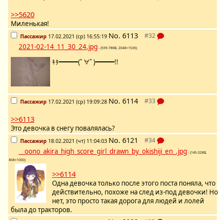
>>5620
Миленькая!
No.
6113
Пассажир
17.02.2021 (ср) 16:55:19
2021-02-14_11_30_24.jpg
- (599.78KB, 2048×1536)
ｷﾀ━━━(ﾟ∀ﾟ)━━━!!
No.
6114
Пассажир
17.02.2021 (ср) 19:09:28
>>6113
Это девочка в снегу повалялась?
No.
6121
Пассажир
18.02.2021 (чт) 11:04:03
__oono_akira_high_score_girl_drawn_by_okishiji_en_.jpg
- (145.02KB,
808×1000)
>>6114
Одна девочка только после этого поста поняла, что
действительно, похоже на след из-под девочки! Но
нет, это просто такая дорога для людей и лолей
была до тракторов.