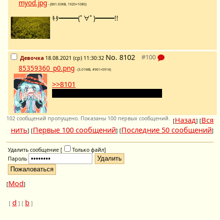
myod.jpg
- (861.63KB, 1920×1080)
ｷﾀ━━━(ﾟ∀ﾟ)━━━!!
No.
8102
Девочка
18.08.2021 (ср) 11:30:32
85359360_p0.png
- (3.01MB, 4961×5914)
>>8101
Девочка не пони при чем тут мед?
102 сообщений пропущено. Показаны 100 первых сообщений.
Назад
Вся
[
] [
нить
Первые 100 сообщений
Последние 50 сообщений
] [
] [
]
Удалить сообщение [
Только файл
]
Пароль
Mod
[
]
d
b
[
] [
]