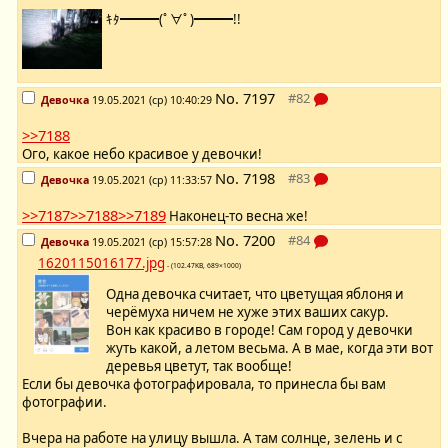
ｷﾀ━━━(ﾟ∀ﾟ)━━━!!
No.
7197
Девочка
19.05.2021 (ср) 10:40:29
>>7188
Ого, какое небо красивое у девочки!
No.
7198
Девочка
19.05.2021 (ср) 11:33:57
>>7187
>>7188
>>7189
Наконец-то весна же!
No.
7200
Девочка
19.05.2021 (ср) 15:57:28
1620115016177.jpg
- (102.47KB, 689×1000)
Одна девочка считает, что цветущая яблоня и
черёмуха ничем не хуже этих ваших сакур.
Вон как красиво в городе! Сам город у девочки
жуть какой, а летом весьма. А в мае, когда эти вот
деревья цветут, так вообще!
Если бы девочка фотографировала, то принесла бы вам
фотографии.
Вчера на работе на улицу вышла. А там солнце, зелень и с