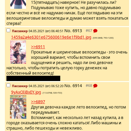
15(пятнадцать) наверное! Не разучилась ли?
Подумываю тоже купить, но давно подумываю
если честно и всё не надумаю никак. Ещё поглядываю на эти
велошеринговые велосипеды и думаю может взять покататься
сперва?
No.
6913
Пассажир
04.05.2021 (вт) 06:40:51
1459a2a4e6301e675600619e6e1f9bd1.jpg
- (599.58KB, 795×1200)
>>6911
Прокатные и шеринговые велосипеды - это очень
хороший вариант, чтобы вспомнить свои
ощущения и решить, надо ли оно девочке
настолько, чтобы потратить целую горку денежек на
собственный велосипед!
Они такие дорогие сейчас...
No.
6914
Пассажир
04.05.2021 (вт) 06:52:20
9yAxQIiBxEY.jpg
- (113.87KB, 500×703)
>>6897
Другая девочка каждое лето велосипед, но потом
передумывает.
Вспоминает, как несколько лет назад купила, а в
городе оказывается очень сложно кататься! Либо машины и
страшно, либо пешеходы и невежливо.