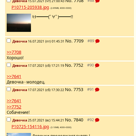
No.
7708
Девочка
15.07.2021 (чт) 21:00:43
P10715-205938.jpg
- (2.89MB, 4000×3000)
ｷﾀ━━━(ﾟ∀ﾟ)━━━!!
No.
7709
Девочка
16.07.2021 (пт) 01:45:31
>>7708
Хорошо!
No.
7752
Девочка
17.07.2021 (сб) 17:21:19
>>7641
Девочка - молодец.
No.
7753
Девочка
17.07.2021 (сб) 17:30:22
>>7641
>>7752
Собачение!
No.
7840
Девочка
25.07.2021 (вс) 15:44:21
P10725-154116.jpg
- (3.10MB, 4000×3000)
Девочки продолжают гулять!