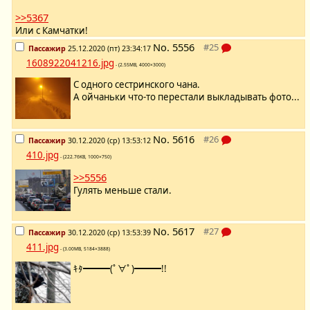
>>5367
Или с Камчатки!
No.
5556
Пассажир
25.12.2020 (пт) 23:34:17
1608922041216.jpg
- (2.55MB, 4000×3000)
С одного сестринского чана.
А ойчаньки что-то перестали выкладывать фото...
No.
5616
Пассажир
30.12.2020 (ср) 13:53:12
410.jpg
- (222.76KB, 1000×750)
>>5556
Гулять меньше стали.
No.
5617
Пассажир
30.12.2020 (ср) 13:53:39
411.jpg
- (3.00MB, 5184×3888)
ｷﾀ━━━(ﾟ∀ﾟ)━━━!!