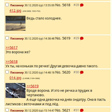
No.
5618
Пассажир
30.12.2020 (ср) 13:55:00
412.jpg
- (208.68KB, 1000×750)
Ведь стало холоднее.
No.
5619
Пассажир
30.12.2020 (ср) 14:38:48
>>5617
Это ворона же?
>>5618
Ух ты, на коньках по речке! Другая девочка давно такого.
No.
5620
Пассажир
30.12.2020 (ср) 14:48:18
014.jpg
- (2.60MB, 5184×3888)
>>5619
Вроде ворона. И это не речка а прудик в
чертаново.
А еще одна девочка на днях ондатру. Она в пасть
листиков с веточками и под лёд.
No.
5621
Пассажир
30.12.2020 (ср) 15:14:47