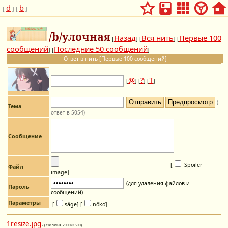
d
b
[
] [
]
/b/улочная
Назад
Вся нить
Первые 100
[
] [
] [
сообщений
Последние 50 сообщений
] [
]
Ответ в нить [Первые 100 сообщений]
@
?
Т
[
] [
] [
]
(
Тема
ответ в 5054)
Сообщение
[
Spoiler
Файл
image
]
(для удаления файлов и
Пароль
сообщений)
Параметры
[
säge]
[
nöko]
1resize.jpg
- (718.96KB, 2000×1500)