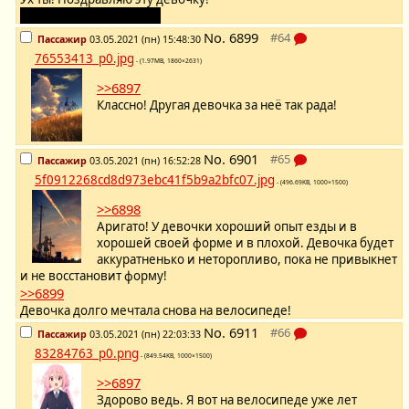
Аккуратно только езди!
No.
6899
Пассажир
03.05.2021 (пн) 15:48:30
76553413_p0.jpg
- (1.97MB, 1860×2631)
>>6897
Классно! Другая девочка за неё так рада!
No.
6901
Пассажир
03.05.2021 (пн) 16:52:28
5f0912268cd8d973ebc41f5b9a2bfc07.jpg
- (496.69KB, 1000×1500)
>>6898
Аригато! У девочки хороший опыт езды и в
хорошей своей форме и в плохой. Девочка будет
аккуратненько и неторопливо, пока не привыкнет
и не восстановит форму!
>>6899
Девочка долго мечтала снова на велосипеде!
No.
6911
Пассажир
03.05.2021 (пн) 22:03:33
83284763_p0.png
- (849.54KB, 1000×1500)
>>6897
Здорово ведь. Я вот на велосипеде уже лет