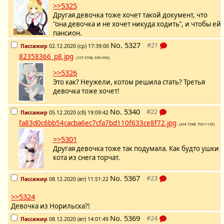
>>5325
Другая девочка тоже хочет такой документ, что
"она девочка и не хочет никуда ходить", и чтобы ей
пансион.
No.
5327
Пассажир
02.12.2020 (ср) 17:39:00
82358366_p8.jpg
- (107.97KB, 599×900)
>>5326
Это как? Неужели, котом решила стать? Третья
девочка тоже хочет!
No.
5340
Пассажир
05.12.2020 (сб) 19:09:42
fa83d0c6bb54cacba6ec7cfa7bd110f633ce8f72.jpg
- (434.72KB, 700×1135)
>>5301
Другая девочка тоже так подумала. Как будто ушки
кота из снега торчат.
No.
5367
Пассажир
08.12.2020 (вт) 11:51:22
>>5324
Девочка из Норильска?!
No.
5369
Пассажир
08.12.2020 (вт) 14:01:49