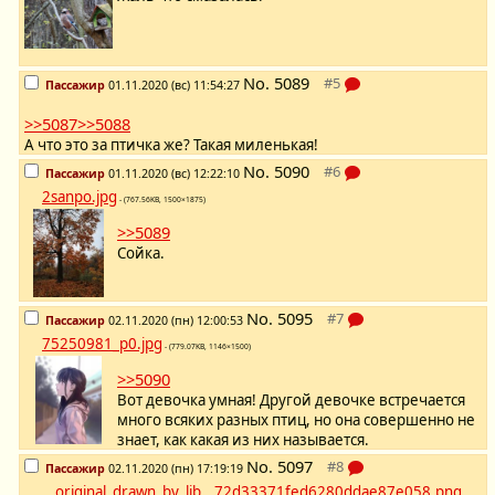
No.
5089
Пассажир
01.11.2020 (вс) 11:54:27
>>5087
>>5088
А что это за птичка же? Такая миленькая!
No.
5090
Пассажир
01.11.2020 (вс) 12:22:10
2sanpo.jpg
- (767.56KB, 1500×1875)
>>5089
Сойка.
No.
5095
Пассажир
02.11.2020 (пн) 12:00:53
75250981_p0.jpg
- (779.07KB, 1146×1500)
>>5090
Вот девочка умная! Другой девочке встречается
много всяких разных птиц, но она совершенно не
знает, как какая из них называется.
No.
5097
Пассажир
02.11.2020 (пн) 17:19:19
__original_drawn_by_lib__72d33371fed6280ddae87e058.png
-