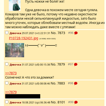
Пусть ножки не болят же!
Одна девочка в похожем месте сегодня гуляла.
Комаров там уже не было, потому что недавно окрестности
обработали некой сильнопахнущей жидкостью, зато было
много уточек, которые облюбовали местный водоём. Иногда их
там можно наблюдать даже вместе с утятами!
No.
7873
Девочка
29.07.2021 (чт) 22:51:31
P10728-192431.jpg
- (4.90MB, 4000×3000)
ｷﾀ━━━(ﾟ∀ﾟ)━━━!!
No.
7879
Девочка
31.07.2021 (сб) 00:15:38
>>7873
Солнечно! А что это за домики?
No.
7883
Девочка
31.07.2021 (сб) 08:08:46
>>7879
Какие-то развалюшки.
No.
8101
Девочка
18.08.2021 (ср) 06:36:48