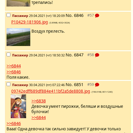
трепались!
No.
6846
Пассажир
29.04.2021 (чт) 18:20:09
P10429-181906.jpg
- (3.89MB, 4032×3024)
Воздух прелесть.
No.
6847
Пассажир
29.04.2021 (чт) 18:50:32
>>6844
>>6846
Поля какие.
No.
6851
Пассажир
30.04.2021 (пт) 07:22:46
09742edff689df884e411bf2a5de8808.jpg
- (198.61KB, 801×1240)
>>6838
Девочка умеет пирожки, беляши и воздушные
булочки!
>>6844
>>6846
Вааа! Одна девочка так сильно завидует! У девочки только