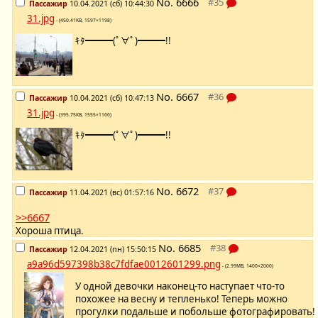
No.
6666
Пассажир
10.04.2021 (сб) 10:44:30
31.jpg
- (450.41KB, 1597×1198)
ｷﾀ━━━(ﾟ∀ﾟ)━━━!!
No.
6667
Пассажир
10.04.2021 (сб) 10:47:13
31.jpg
- (395.75KB, 1555×1166)
ｷﾀ━━━(ﾟ∀ﾟ)━━━!!
No.
6672
Пассажир
11.04.2021 (вс) 01:57:16
>>6667
Хороша птица.
No.
6685
Пассажир
12.04.2021 (пн) 15:50:15
a9a96d597398b38c7fdfae0012601299.png
- (2.99MB, 1400×2000)
У одной девочки наконец-то наступает что-то
похожее на весну и тепленько! Теперь можно
прогулки подальше и побольше фотографировать!