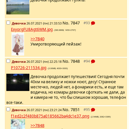
No.
7847
Девочка
26.07.2021 (пн) 21:33:53
ExyorgFU8Agt6WM.jpg
- (580.88KB, 1490×2767)
>>7840
Умиротворяющий пейзаж!
No.
7848
Девочка
26.07.2021 (пн) 22:25:18
P10726-211534.jpg
- (3.06MB, 4000×3000)
Девочка продолжает путешествия! Сегодня почти
40км на велику и ножки ноют, десу! Странное
местечко, людей нет, а фонарики есть, и еще там
водичка, но комары девочки сфоткать не дали, да
и камера не то, что бы слишком хорошая, телефон
все-таки.
No.
7851
Девочка
26.07.2021 (пн) 23:21:24
f1ed2c2f480b875a0185662ba4dc1e37.png
- (2.94MB, 2082×3389)
>>7848