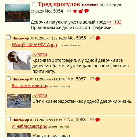
Тред прогулок
Пассажир
30.10.2020 (пт)
No.
5054
21:08:20
>>1183
Девочки нагуляли уже на целый тред
Продолжим же делиться фотографиями.
No.
5055
Пассажир
30.10.2020 (пт) 22:16:28
EWwqYL5X0AE3V1A.jpg
- (219.85KB, 1100×900)
>>5054
Красивая фотография. А у одной девочки все
деревья облетели уже и даже опавших листьев
почти нету.
No.
5087
Пассажир
01.11.2020 (вс) 11:37:46
Вас_заметили.png
- (2.23MB, 1305×767)
>>5054
Оп-пк жизнерадостен как у одной девочки жизнь.
No.
5088
Пассажир
01.11.2020 (вс) 11:39:06
И_наблюдают.png
- (1.61MB, 1070×767)
Жаль что смазалась.