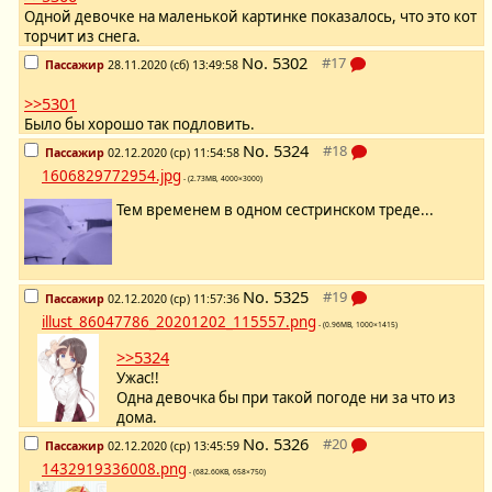
Одной девочке на маленькой картинке показалось, что это кот
торчит из снега.
No.
5302
Пассажир
28.11.2020 (сб) 13:49:58
>>5301
Было бы хорошо так подловить.
No.
5324
Пассажир
02.12.2020 (ср) 11:54:58
1606829772954.jpg
- (2.73MB, 4000×3000)
Тем временем в одном сестринском треде...
No.
5325
Пассажир
02.12.2020 (ср) 11:57:36
illust_86047786_20201202_115557.png
- (0.96MB, 1000×1415)
>>5324
Ужас!!
Одна девочка бы при такой погоде ни за что из
дома.
No.
5326
Пассажир
02.12.2020 (ср) 13:45:59
1432919336008.png
- (682.60KB, 658×750)