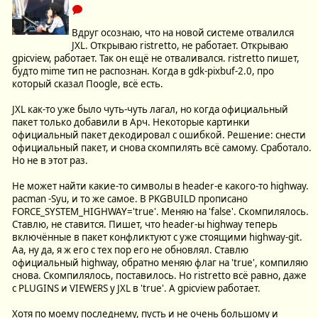
Вдруг осознаю, что на новой системе отвалился
JXL. Открываю ristretto, не работает. Открываю
gpicview, работает. Так он ещё не отваливался. ristretto пишет,
будто mime тип не распознан. Когда в gdk-pixbuf-2.0, про
который сказал Пoogle, всё есть.
JXL как-то уже было чуть-чуть лагал, но когда официальный
пакет только добавили в Арч. Некоторые картинки
официальный пакет декодировал с ошибкой. Решение: снести
официальный пакет, и снова скомпилять всё самому. Сработало.
Но не в этот раз.
Не может найти какие-то символы в header-е какого-то highway.
pacman -Syu, и то же самое. В PKGBUILD прописано
FORCE_SYSTEM_HIGHWAY='true'. Меняю на 'false'. Скомпилялось.
Ставлю, не ставится. Пишет, что header-ы highway теперь
включённые в пакет конфликтуют с уже стоящими highway-git.
Аа, ну да, я ж его с тех пор его не обновлял. Ставлю
официальный highway, обратно меняю флаг на 'true', компиляю
снова. Скомпилялось, поставилось. Но ristretto всё равно, даже
с PLUGINS и VIEWERS у JXL в 'true'. А gpicview работает.
Хотя по моему последнему, пусть и не очень большому и