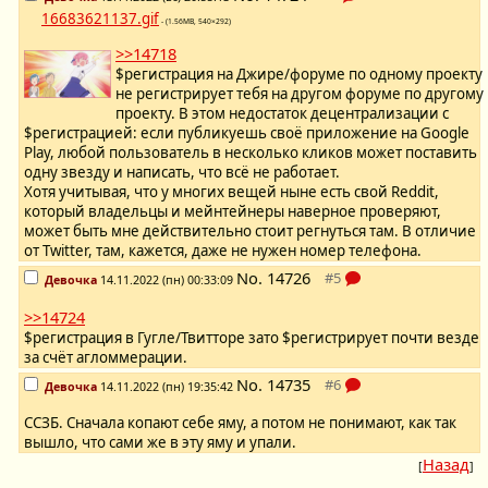
16683621137.gif
- (1.56MB, 540×292)
>>14718
$регистрация на Джире/форуме по одному проекту
не регистрирует тебя на другом форуме по другому
проекту. В этом недостаток децентрализации c
$регистрацией: если публикуешь своё приложение на Google
Play, любой пользователь в несколько кликов может поставить
одну звезду и написать, что всё не работает.
Хотя учитывая, что у многих вещей ныне есть свой Reddit,
который владельцы и мейнтейнеры наверное проверяют,
может быть мне действительно стоит регнуться там. В отличие
от Twitter, там, кажется, даже не нужен номер телефона.
No.
14726
Девочка
14.11.2022 (пн) 00:33:09
>>14724
$регистрация в Гугле/Твитторе зато $регистрирует почти везде
за счёт агломмерации.
No.
14735
Девочка
14.11.2022 (пн) 19:35:42
ССЗБ. Сначала копают себе яму, а потом не понимают, как так
вышло, что сами же в эту яму и упали.
Назад
[
]