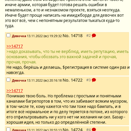
иначе армии, которая будет готова решать ошибки в
немаленьком, а то и незнакомом проекте, взяться неоткуда.
Иначе будет проще написать на имиджборде для девочек вот
это вот всё, чем с непонятным результатом тыкаться куда-то
туда.
No.
14718
Девочка
13.11.2022 (вс) 19:29:32
>>14717
>надо доказывать, что ты не верблюд, иметь репутацию, иметь
основания, чтобы обозвать это важной задачей и прочая,
прочая, прочая.
Не надо, берёшь и делаешь, $регистрация в системе один раз и
навсегда.
No.
14722
Девочка
13.11.2022 (вс) 20:16:18
>>14717
Понимаю твою боль. Но проблема с простыми и понятными
каналами багрепортов в том, что их забивают всяким мусором,
в том числе те, кому кажется что там тоже надо бампать, и в
итоге всё нормальное и по делу теряется в потоке, из которого
его отфильтровывать ни у кого нет ни желания ни сил. Базар -
хорошая идея, но только до определённой степени.
No.
14724
Девочка
13.11.2022 (вс) 20:55:13