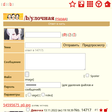
d
b
[
] [
]
/b/улочная
Назад
[
]
Ответ в нить
@
?
Т
[
] [
] [
]
(
Тема
ответ в 14717)
Сообщение
[
Spoiler
Файл
image
]
(для удаления файлов и
Пароль
сообщений)
Параметры
[
säge]
[
nöko]
54595675_p0.jpg
- (0.97MB, 1417×920)
No.
14717
Девочка
13.11.2022 (вс) 19:18:39