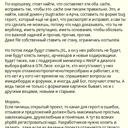
По-хорошему, стоит найти, что составляет эти оба .cache,
исправить так, чтобы это .cache они писали правильно. Это, и
найти, какой домен у bugtracker-а Арча, составить по форме bug
report, который ещё не факт, что рассмотрят и исправят, а сам ты
это сделать не можешь, потому что надо доказывать, что ты не
верблюд, иметь репутацию, иметь основания, чтобы обозвать
это важной задачей и прочая, прочая, прочая.
Даже file собственный ставить не стану, ограничась костылём.
Но потом люди будут ставить JXL, а он у них работать не будет,
они будут клясть линукс, арчеводов и новые кодировщики.
Будет также, как с поддержкой миниатюр к WebP в диалоге
выбора файла в GTK Лисе: когда те, кто могут/знают, у них
вручную отлажено/пропатчено/пересобрано и работает, а те,
кто нет и у кого нет времени на, спрашивают вопросы на
имиджбордах и форумах, и иногда, дай Бог, получают ответы. А
ведь такое не только с форматами картинок бывает, но и с
другими вещями, новыми и старыми.
Мораль.
Если пилишь открытый проект, то канал для report-а ошибок,
отзывов и предложений должен быть максимально простым,
завлекающим, дружелюбным и понятным. А тут во всяких
phpBB регистроваться надо. Разработчиков нужно холить и
лелеять, даже если их виденье проекта отличается от твоего,