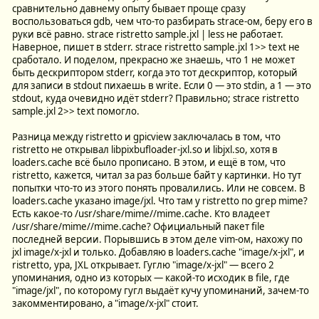
сравнительно давнему опыту бывает проще сразу
воспользоваться gdb, чем что-то разбирать strace-ом, беру его в
руки всё равно. strace ristretto sample.jxl | less не работает.
Наверное, пишет в stderr. strace ristretto sample.jxl 1>> text не
сработало. И поделом, прекрасно же знаешь, что 1 не может
быть дескриптором stderr, когда это тот дескриптор, который
для записи в stdout пихаешь в write. Если 0 — это stdin, а 1 — это
stdout, куда очевидно идёт stderr? Правильно; strace ristretto
sample.jxl 2>> text помогло.
Разница между ristretto и gpicview заключалась в том, что
ristretto не открывал libpixbufloader-jxl.so и libjxl.so, хотя в
loaders.cache всё было прописано. В этом, и ещё в том, что
ristretto, кажется, читал за раз больше байт у картинки. Но тут
попытки что-то из этого понять провалились. Или не совсем. В
loaders.cache указано image/jxl. Что там у ristretto по grep mime?
Есть какое-то /usr/share/mime//mime.cache. Кто владеет
/usr/share/mime//mime.cache? Официальный пакет file
последней версии. Порывшись в этом деле vim-ом, нахожу по
jxl image/x-jxl и только. Добавляю в loaders.cache "image/x-jxl", и
ristretto, ура, JXL открывает. Гуглю "image/x-jxl" — всего 2
упоминания, одно из которых — какой-то исходик в file, где
"image/jxl", по которому гугл выдаёт кучу упоминаний, зачем-то
закомментировано, а "image/x-jxl" стоит.