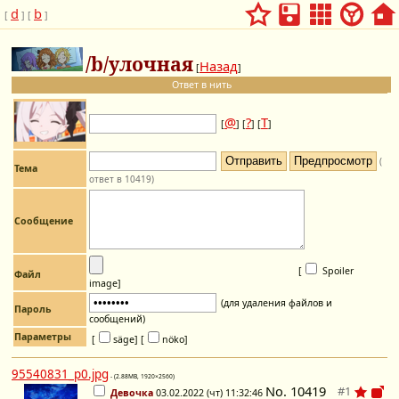
d
b
[
] [
]
/b/улочная
Назад
[
]
Ответ в нить
@
?
Т
[
] [
] [
]
(
Тема
ответ в 10419)
Сообщение
[
Spoiler
Файл
image
]
(для удаления файлов и
Пароль
сообщений)
Параметры
[
säge]
[
nöko]
95540831_p0.jpg
- (2.88MB, 1920×2560)
No.
10419
Девочка
03.02.2022 (чт) 11:32:46