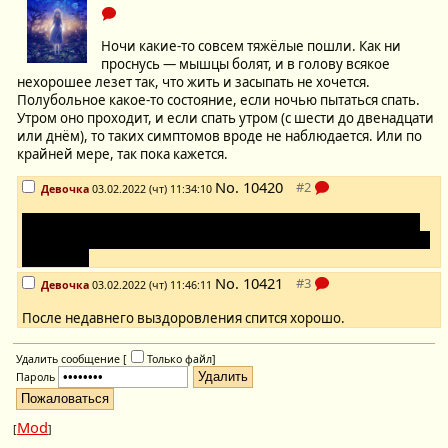
Ночи какие-то совсем тяжёлые пошли. Как ни
проснусь — мышцы болят, и в голову всякое
нехорошее лезет так, что жить и засыпать не хочется.
Полубольное какое-то состояние, если ночью пытаться спать.
Утром оно проходит, и если спать утром (с шести до двенадцати
или днём), то таких симптомов вроде не наблюдается. Или по
крайней мере, так пока кажется.
No.
10420
Девочка
03.02.2022 (чт) 11:34:10
С другой стороны, я ведь действительно болею.
Зато вот сон
недавно хороший приснился, в кои-то веки.
А как спится тебе,
Ойчи-тян?
No.
10421
Девочка
03.02.2022 (чт) 11:46:11
После недавнего выздоровления спится хорошо.
Удалить сообщение [
Только файл
]
Пароль
Mod
[
]