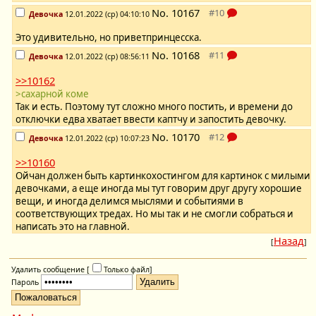
No.
10167
Девочка
12.01.2022 (ср) 04:10:10
Это удивительно, но приветпринцесска.
No.
10168
Девочка
12.01.2022 (ср) 08:56:11
>>10162
>сахарной коме
Так и есть. Поэтому тут сложно много постить, и времени до
отключки едва хватает ввести каптчу и запостить девочку.
No.
10170
Девочка
12.01.2022 (ср) 10:07:23
>>10160
Ойчан должен быть картинкохостингом для картинок с милыми
девочками, а еще иногда мы тут говорим друг другу хорошие
вещи, и иногда делимся мыслями и событиями в
соответствующих тредах. Но мы так и не смогли собраться и
написать это на главной.
Назад
[
]
Удалить сообщение [
Только файл
]
Пароль