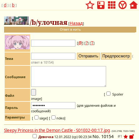
d
b
[
] [
]
/b/улочная
Назад
[
]
Ответ в нить
@
?
Т
[
] [
] [
]
(
Тема
ответ в 10154)
Сообщение
[
Spoiler
Файл
image
]
(для удаления файлов и
Пароль
сообщений)
Параметры
[
säge]
[
nöko]
Sleepy Princess in the Demon Castle - S01E02-00:17.jpg
- (320.27KB, 1920×1080)
No.
10154
Девочка
12.01.2022 (ср) 00:23:34