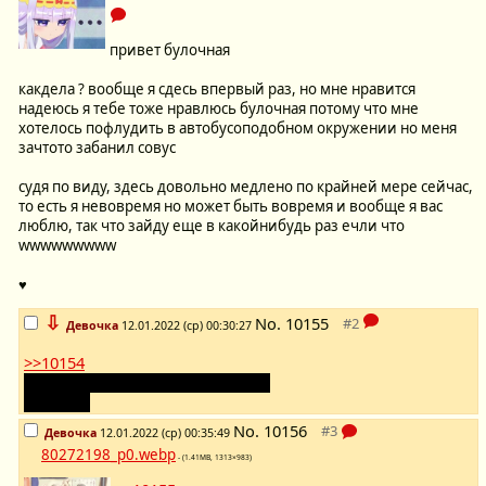
привет булочная
какдела ? вообще я сдесь впервый раз, но мне нравится
надеюсь я тебе тоже нравлюсь булочная потому что мне
хотелось пофлудить в автобусоподобном окружении но меня
зачтото забанил совус
судя по виду, здесь довольно медлено по крайней мере сейчас,
то есть я невовремя но может быть вовремя и вообще я вас
люблю, так что зайду еще в какойнибудь раз ечли что
wwwwwwwww
♥
⇩
No.
10155
Девочка
12.01.2022 (ср) 00:30:27
>>10154
Только не сюда! Не нужно!! Уходи!!
(´；ω；｀)
No.
10156
Девочка
12.01.2022 (ср) 00:35:49
80272198_p0.webp
- (1.41MB, 1313×983)