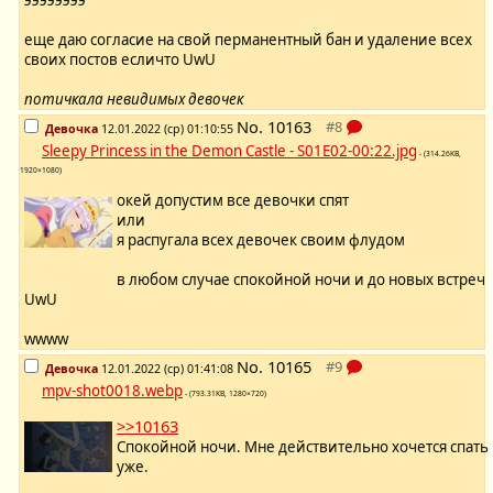
ээээээээ
еще даю согласие на свой перманентный бан и удаление всех
своих постов есличто UwU
потичкала невидимых девочек
No.
10163
Девочка
12.01.2022 (ср) 01:10:55
Sleepy Princess in the Demon Castle - S01E02-00:22.jpg
- (314.26KB,
1920×1080)
окей допустим все девочки спят
или
я распугала всех девочек своим флудом
в любом случае спокойной ночи и до новых встреч
UwU
wwww
No.
10165
Девочка
12.01.2022 (ср) 01:41:08
mpv-shot0018.webp
- (793.31KB, 1280×720)
>>10163
Спокойной ночи. Мне действительно хочется спать
уже.