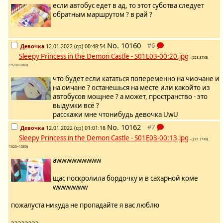
если автобус едет в ад, то этот суботва следует
обратным маршрутом ? в рай ?
No.
10160
Девочка
12.01.2022 (ср) 00:48:54
Sleepy Princess in the Demon Castle - S01E03-00:20.jpg
- (228.87KB,
1920×1080)
что будет если кататься попеременно на чиочане и
на оичане ? останешься на месте или какойто из
автобусов мощнее ? а может, пространство - это
выдумки всё ?
расскажи мне чтонибудь девочка UwU
No.
10162
Девочка
12.01.2022 (ср) 01:01:18
Sleepy Princess in the Demon Castle - S01E03-00:13.jpg
- (271.71KB,
1920×1080)
awwwwwwwww
щас поскролила бордочку и в сахарной коме
wwwwwww
пожалуста никуда не пропадайте я вас люблю