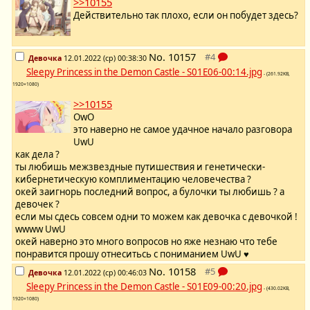
>>10155
Действительно так плохо, если он побудет здесь?
No.
10157
Девочка
12.01.2022 (ср) 00:38:30
Sleepy Princess in the Demon Castle - S01E06-00:14.jpg
- (261.92KB,
1920×1080)
>>10155
OwO
это наверно не самое удачное начало разговора
UwU
как дела ?
ты любишь межзвездные путишествия и генетически-
кибернетическую комплиментацию человечества ?
окей заигнорь последний вопрос, а булочки ты любишь ? а
девочек ?
если мы сдесь совсем одни то можем как девочка с девочкой !
wwww UwU
окей наверно это много вопросов но яже незнаю что тебе
понравится прошу отнеситьсь с пониманием UwU ♥
No.
10158
Девочка
12.01.2022 (ср) 00:46:03
Sleepy Princess in the Demon Castle - S01E09-00:20.jpg
- (430.02KB,
1920×1080)